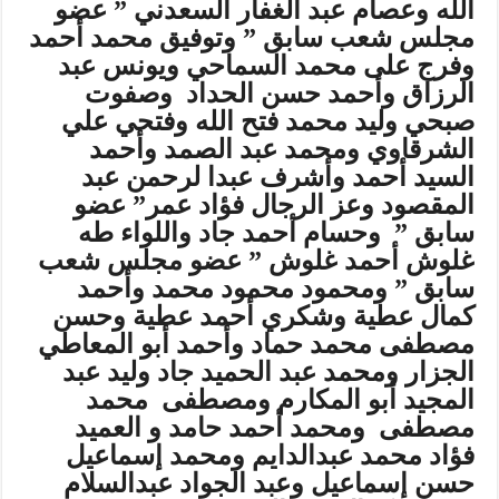
الله وعصام عبد الغفار السعدني ” عضو
مجلس شعب سابق ” وتوفيق محمد أحمد
وفرج على محمد السماحي ويونس عبد
الرزاق وأحمد حسن الحداد وصفوت
صبحي وليد محمد فتح الله وفتحي علي
الشرقاوي ومحمد عبد الصمد وأحمد
السيد أحمد وأشرف عبدا لرحمن عبد
المقصود وعز الرجال فؤاد عمر” عضو
سابق ” وحسام أحمد جاد واللواء طه
غلوش أحمد غلوش ” عضو مجلس شعب
سابق ” ومحمود محمود محمد وأحمد
كمال عطية وشكري أحمد عطية وحسن
مصطفى محمد حماد وأحمد أبو المعاطي
الجزار ومحمد عبد الحميد جاد وليد عبد
المجيد أبو المكارم ومصطفى محمد
مصطفى ومحمد أحمد حامد و العميد
فؤاد محمد عبدالدايم ومحمد إسماعيل
حسن إسماعيل وعبد الجواد عبدالسلام