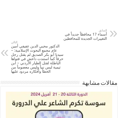
السابق
أسماء 17 محافظاً جديداً في
التغييرات الجديدة للمحافظين
التالي
الدكتور محيي الدين عفيفي أمين
عام مجمع البحوث الإسلامية: –
سيدنا أبو بكر الصديق لم يقتل رجل
حرقاً كما استندت داعش في فتواها
الباطلة لقتل الطيار الأردني – ابن
تيمية ليس نبياً وليس معصوماً من
الخطأ وأفكاره مردود عليها
مقالات مشابهة