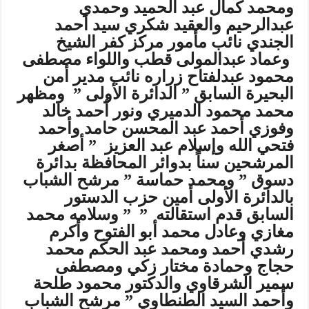
ومحمد كمال عبد الحميد وحمدي
عبدالرحيم والعقيد شكري سيد أحمد
الجندي نائب مأمور مركز كفر الشيخ
وعماد عبدالمولى قطب واللواء مصطفى
محمود عبدلفتاح زراره نائب مدير أمن
البحيرة السابق ” الدائرة الأولى ” ومظهر
محمد محمود الدميري ونور أحمد خالد
وفوزي أحمد عبد المحسن حامد وأحمد
فتحي الله وإسلام عبد العزيز ” أصغر
المرشحين سناً بدوائر المحافظة بدائرة
دسوق ” ومحمد حماسة ” مرشح الشباب
بالدائرة الأولى أمين حزب الدستور
السابق قدم استقالته ” ” وسلامه محمد
مغازي وعادل محمد أبو الفتوح وأكرم
رشدي أحمد ومحمد عبد الحكم محمد
حجاج وحمادة مختار زكي ومصطفى
سمير الشرقاوي والدكتور محمود طلحة
وأحمد السيد الطنطاوي ” مرشح الشباب