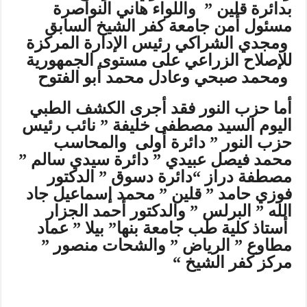
بدائرة قلين ” واللواء هاني النواصرة
مسئول أمن جامعة كفر الشيخ السابق
ومجدي الشراكي رئيس الإدارة المركزة
للإصلاح الزراعي على مستوى الجمهورية
ومحمد صبحي وعادل محمد أبو الفتوح
أما حزب النور فقد أجرى الكشف الطبي
اليوم السيد مصطفى خليفة ” نائب رئيس
حزب النور ” دائرة أولى والمحاسب
محمد فيصل عبيدي ” دائرة سيدي سالم ”
مصطفة دراز “دائرة دسوق ” الدكتور
فوزي حامد ” قلين ” محمد إسماعيل جاد
الله ” البرلس ” والدكتور أحمد الجزار
أستاذ كلية طب جامعة بنها” بيلا ” عماد
مطاوع ” الرياض ” والشحات منصور ”
مركز كفر الشيخ “