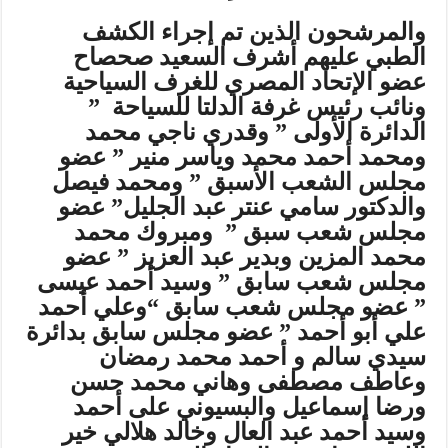
والمرشحون الذين تم إجراء الكشف
الطبي عليهم أشرف السعيد صحصاح
عضو الإتحاد المصري للغرف السياحية
ونائب رئيس غرفة الدلتا للسياحة ”
الدائرة الأولى ” وقدري ناجي محمد
ومحمد أحمد محمد وياسر منير ” عضو
مجلس الشعب الأسبق ” ومحمد فيصل
والدكتور سامي عنتر عبد الجليل” عضو
مجلس شعب سبق ” ومبروك محمد
محمد المزين وبدير عبد العزيز ” عضو
مجلس شعب سابق ” وسيد أحمد عيسى
” عضو مجلس شعب سابق “وعلي أحمد
علي أبو أحمد ” عضو مجلس سابق بدائرة
سيدي سالم و أحمد محمد رمضان
وعاطف مصطفى وهاني محمد حسن
ورضا إسماعيل والبسيوني على أحمد
وسيد أحمد عبد العال وخالد هلالي خير