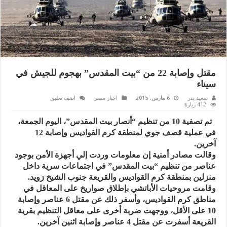
مقتل وإصابة 22 من “بيت المقدس” بهجوم للجيش في
سيناء
سعيد بدر
6 مارس، 2015
اخبار مصر
اضف تعليق
412 زيارة
تم تصفية 10 من تنظيم “أنصار بيت المقدس”، اليوم الجمعة،
في عملية قصف جوي لمنطقة كرم القواديس وإصابة 12
آخرين.
وقالت مصادر أمنية إن معلومات وردت إلي أجهزة الأمن بوجود
عناصر من تنظيم “بيت المقدس” في اجتماعات سرية داخل
منزلين بمنطقة كرم القواديس والقريعة جنوب الشيخ زويد.
وقامت مروحيات الأباتشي بإطلاق صواريخ على المعاقل في
مناطق كرم القواديس، وأسفر ذلك عن مقتل 6 عناصر وإصابة
10 على الأقل، ووجهت ضربة أخرى على معاقل التنظيم بقرية
القريعة أسفرت عن مقتل 4 عناصر وإصابة اثنين آخرين.