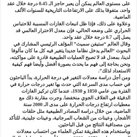
على مستوى العالم يمكن أن يعبر حاجز الـ 0.45 درجة خلال عقد
واحد، متفوقا بذلك على الارتفاعات التاريخية للسنوات الألف
الماضية.
وعلاوة على ذلك، فإذا ظل انبعاث الغازات المسببة للاحتباس
الحراري على وضعه الحالي، فإن معدل الاحترار العالمي قد
يصل إلى 0.7 درجة خلال عقد واحد.
وقال العالم “ستيفن سميث” المؤلف الرئيسي المشارك في
البحوث “العالم يدخل نظاما جديدا يتغير فيه كل ما كان مألوفا
لدينا، بمعدل قد لا تصبح العمليات الطبيعية قادرة على مواكبته،
ونحن بحاجة إلى فهم ما يحدث بصورة أفضل وأيضا فهم كيفية
الاستعداد لذلك”.
ومن أجل دراسة معدلات التغير في درجة الحرارة، بدأ الباحثون
في حساب مدى السرعة التي حدث بها تغير درجات حرارة في
الفترة بين عامي 1850 و 1930، عندما كان تركيز الغازات
الدفيئة في الغلاف الجوي منخفضا. وجرت مقارنة ذلك مع
معطيات ارتفاع درجات الحرارة على مدى الـ 2000 سنة
الماضية، من خلال دراسة المصادر الطبيعية مثل حلقات
الأشجار، وعينات من الشعاب المرجانية، وعينات جليدية، للتأكد
من مصداقية النتائج من قبل الباحثين.
وباستخدام هذه الطريقة تمكن العلماء من احتساب معدلات