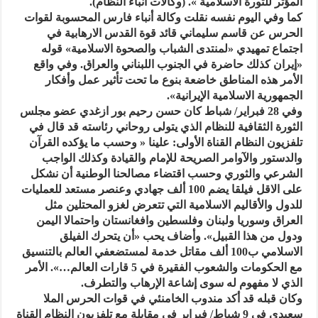
المؤثر للثورة الاسلامية ». (وكالات أنباء النظام).
كما وفي اليوم نفسه نقلت وكالة أنباء فارس المحسوبة لقوات
الحرس عن قاسم سليماني قائد قوة القدس الارهابية في
اجتماع تمهيدي «لمنتدى الشباب والصحوة الاسلامية» قوله
«إيران كذلك حاضرة في الجنوب اللبناني والعراق. وفي واقع
الأمر هذه المناطق خاضعة بنوع ما تحت تأثير عمل وأفكار
الجمهورية الاسلامية الإيرانية».
وفي 28 فبراير/ شباط كان حسن رحيم بور ازغدي عضو مجلس
الثورة الثقافية للنظام الذي يتولى روحاني رئاسته قد قال في
تلفزيون النظام القناة الأولى: علينا « وحسب ما يؤكده القرآن
والدستور والآوامر الصريحة للإمام والقيادة وكذلك الواجب
الشرعي والثوري وحسب اقتضاء مصالحنا الوطنية أن نشكل
على الاقل فيلقا يضم 100 ألف جهادي وعنصر مستعد للعمليات
للدول والأقاليم الاسلامية التي تتعرض لغزو المحتلين مثل
العراق وسوريا ولبنان وفلسطين وافغانستان واحتمالا اليمن
ودول من هذا القبيل». وأضاف يحب «أن يتحرك الفيلق
الاسلامي ب100 ألف مقاتل خدمة لمستضعفي العالم بالتنسيق
مع الحكومات والشعوب الفقيرة في 5 قارات العالم…». الأمر
الذي لا مفهوم له سوى إشاعة الإرهاب والتطرف.
وكان قبله قد أكد مندوب الخامنئي في قوات الحرس الملا
سعيدي في 9 شباط/ فبراير في مقابلة مع تلفزيون النظام القناة