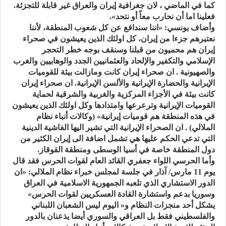
كما في الماضي ، لان جغرافية إيران والعراق غير قابلة للتجزئة.
فعلينا اما أن نحارب معاً أو نتحد».
وأضاف يونسي: «اننا سندافع عن كل شعوب المنطقة، لأننا
نعتبرهم جزءا من إيران، كل اولئك الذين يعيشون في صحراء
إيران هم محميون من قبلنا وسنقف بوجه خطر التحجر
الإسلامي والتكفير والإلحاد والعثمانيين الجدد والوهابيين والغرب
والصهيونية . ان صحراء إيران كانت ومازالت بيئة للقوميات
الإيرانية والحضارة الإيرانية والألسن الإيرانية. ان صحراء إيران
كانت بيئة في الأجزاء المركزية والغربية والشرقية لحماية
القوميات الإيرانية وترعرعها وامتدادها وكل اولئك الذين يعيشون
في هذه المنطقة هم قوميات إيرانية» (وكالات أنباء نظام
الملالي) . ان الصحراء الإيرانية التي تشير اليها الفاشية الدينية
التي تدعي الحكم عليها هي تشمل اضافة الى إيران الكثير من
دول المنطقة خاصة في أسيا الوسطى ومنطقة القوقاز.
وأما الحرسي اللواء جعفري القائد العام لقوات الحرس فقد قال
يوم 11 مارس/ آذار في جلسة لمجلس خبراء نظام الملالي: «ان
الدور الاستشاري الذي تلعبه الجمهورية الاسلامية في العراق
وسوريا بدعم واستشارة القادة العسكريين لقوات الحرس»
يشكل أحد منجزات النظام و« اليوم ليس الشعبان اللبناني
والفلسطيني فقط بل العراقي والسوري أيضا يذعنان بالدور