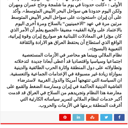
الأولى : «كانت حدودنا في يوم ما شلمجة وحاج عمران ومهران
ولكن اليوم حدودنا هي سواحل البحر الأبيض المتوسط». وأكد
على أن إيران «استحوذت على سواحل البحر الأبيض المتوسط
مرتين مرة في عهد ”الاخمينيين“ بالسلاح ومرة أخرى اليوم
بالاعتماد على ولاية الفقيه» مضيفا «الجميع يعلم أن الأمر الذي
كان مؤثرا في المعادلات اللبنانية هو صواريخ إيران وقوة إيرانية،
الواقع الذي استطاع أن يحتفظ العراق هو الارادة والثقافة
التعبوية (البسيج)».
نظام الملالي وبينما هو محاصر في الأزمات المستعصية
اجتماعيا وسياسيا واقتصاديا قد أعطى أبعادا جديدة لتدخلاته
وتطاولاته على دول المنطقة واثارة الحرب الطائفية والدينية
بموازاة زيادة غير مسبوقة في الإعدامات الجماعية والتعسفية.
ان السياسة التي تنتهجها أمريكا والدول الغربية لاسترضاء
الفاشية الدينية الحاكمة في إيران وممارسة الضغط والقمع على
معارضة هذا النظام وتجريدهم من السلاح في العراق قد قدمت
أكبر خدمات لنظام الملالي لتمرير سياساته الكارثية التي
أغرقت المنطقة برمتها في الأزمات والحروب.