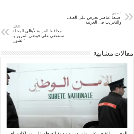
السابق
​ ضبط عناصر تحرض على العنف
والتخريب فى الغربية
التالي
محافظ الغربية لأهالى المحلة
سنقضى على فوضى المرور بـ
“الشون
مقالات مشابهة
المغرب.. القبض على مليارديرين بتهمة السطو على ممتلكات الغير