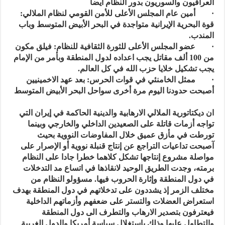
العراقيون والسوريون بدور النظام ايضا
· أمين عام المجلس الأعلى للأمن القومي لنظام الملالي:
قوة البحرية الإيرانية متواجدة في البحر الأبيض المتوسط وباب
المندب.
· عضو المجلس الأعلى للثورة الثقافية للنظام: فيلق مكون
من 100 ألف مقاتل يجب اعداده لدول المنطقة وبأمر من الإمام
يجب تشكيل خلايا حزب الله في كل العالم.
· ممثل الخامنئي في قوات الحرس: بعد عهد الاخمينيين
أصبحت حدودنا اليوم مرة أخرى سواحل البحر الأبيض المتوسط
ان ديكتاتورية الملالي الارهابية والدينية الحاكمة في إيران التي
تواجه أزمات قاتلة على الصعيدين الداخلي والخارجي وبينما
تورطت في مأزق عميق خلال المفاوضات النووية بحيث
آصبحت تداعيات التراجع عن إنتاج قنبلة نووية أو الإصرار على
مواصلة مشروع إنتاجها تشكل كلاهما خطرا جادا على النظام
برمته، وجدت الطريق الوحيد لانقاذها في اتساع مد التدخلات
في دول المنطقة وإثارة الحروب فيها. مسؤولو النظام من
مختلف الزمر إذ يشددون على تدخلاتهم في دول المنطقة بهدف
استعراض العضلات والتستر على ضعفهم وأزماتهم الداخلية
فيعترفون بتصدير الارهاب والتطرف الى دول المنطقة
والتطاول عليها وذلك باستغلال سياسة أمريكا والدول الغربية