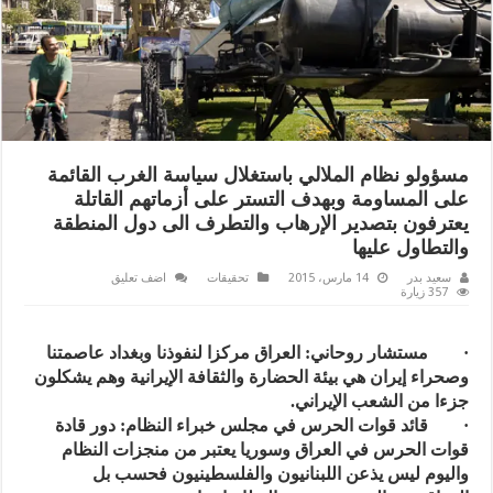
مسؤولو نظام الملالي باستغلال سياسة الغرب القائمة
على المساومة وبهدف التستر على أزماتهم القاتلة
يعترفون بتصدير الإرهاب والتطرف الى دول المنطقة
والتطاول عليها
سعيد بدر
14 مارس، 2015
تحقيقات
اضف تعليق
357 زيارة
· مستشار روحاني: العراق مركزا لنفوذنا وبغداد عاصمتنا
وصحراء إيران هي بيئة الحضارة والثقافة الإيرانية وهم يشكلون
جزءا من الشعب الإيراني.
· قائد قوات الحرس في مجلس خبراء النظام: دور قادة
قوات الحرس في العراق وسوريا يعتبر من منجزات النظام
واليوم ليس يذعن اللبنانيون والفلسطينيون فحسب بل