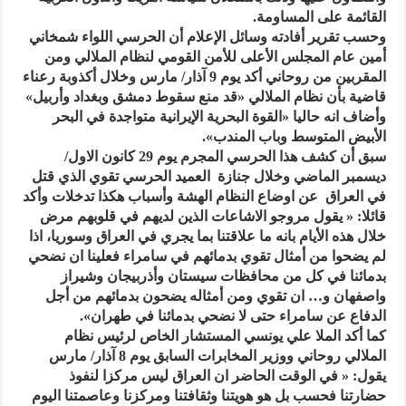
القائمة على المساومة.
وحسب تقرير أفادته وسائل الإعلام أن الحرسي اللواء شمخاني
أمين عام المجلس الأعلى للأمن القومي لنظام الملالي ومن
المقربين من روحاني أكد يوم 9 آذار/ مارس وخلال أكذوبة رعناء
قاضية بأن نظام الملالي «قد منع سقوط دمشق وبغداد وأربيل»
وأضاف انه حاليا «القوة البحرية الإيرانية متواجدة في البحر
الأبيض المتوسط وباب المندب».
سبق أن كشف هذا الحرسي المجرم يوم 29 كانون الاول/
ديسمبر الماضي وخلال جنازة العميد الحرسي تقوي الذي قتل
في العراق عن اوضاع النظام الهشة وأسباب هكذا تدخلات وأكد
قائلا: « يقول مروجو الاشاعات الذين لديهم في قلوبهم مرض
خلال هذه الأيام بانه ما علاقتنا بما يجري في العراق وسوريا، اذا
لم يضحوا من أمثال تقوي بدمائهم في سامراء فعلينا ان نضحي
بدمائنا في كل من محافظات سيستان وأذربيجان وشيراز
واصفهان و… ان تقوي ومن أمثاله يضحون بدمائهم من أجل
الدفاع عن سامراء حتى لا نضحي بدمائنا في طهران».
كما أكد الملا علي يونسي المستشار الخاص لرئيس نظام
الملالي روحاني ووزير المخابرات السابق يوم 8 آذار/ مارس
يقول: « في الوقت الحاضر ان العراق ليس مركزا لنفوذ
حضارتنا فحسب بل هو هويتنا وثقافتنا ومركزنا وعاصمتنا اليوم