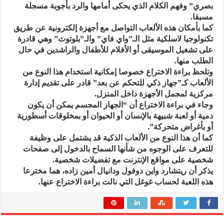
بصري” وفهم الكلام الذي يحكى أمامها والرد بأجوبة مسجلة
مسبقا.
كما بأمكان هذه الألعاب التواصل مع أجهزة إلكترونية عن طريق
تكنولوجيا لاسلكية مثل الـ”واي فاي” والـ”بلوتوث” وهي قادرة
على تشغيل الموسيقى أو الأفلام للأطفال والراشدين في حال
الطلب منها.
وتلحظ براءة الاختراع خصوصا إمكانية استخدام هذا النوع من
الألعاب كـ”جهاز ذكي للتحكم عن بعد” قادر على تقديم إدارة
مركزية لمجمل الأجهزة داخل المنزل.
وجاء في براءة الاختراع أن “الجهاز المجسم يمكن أن يكون
دمية أو لعبة شبيهة بالإنسان أو الحيوان أو بمخلوقات أسطورية
أو بأغراض متحركة”.
كما أن هذا النوع من الألعاب الذكية قد يشتمل على وظيفة
للتعرف على الوجوه من شأنها السماح بالدخول إلى صفحات
شخصية على مواقع الإنترنت مع تفضيلات شخصية.
يذكر أن ريتشارد واين دوفول ودانيال أمين زاده، هما مخترعا
هذه اللعبة لحساب غوغل التي نالت براءة الاختراع عنها.