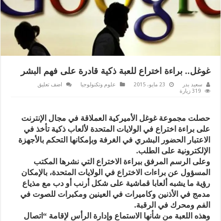
غوغل.. براءة اختراع للعبة ذكية قادرة على فهم البشر
سعيد بدر
23 مايو، 2015
علوم وتكنولوجيا
اضف تعليق
319 زيارة
حصلت مجموعة غوغل الأميركية العملاقة في مجال الإنترنت
على براءة اختراع في الولايات المتحدة لألعاب ذكية تأخذ في
الاعتبار الحضور البشري في الغرفة وبإمكانها التحكم بالأجهزة
الإلكترونية على الطلب.
وعلى الرسم المرفق ببراءة الاختراع التي نشرها المكتب
المسؤول عن براءات الاختراع في الولايات المتحدة، بالإمكان
رؤية ما يشبه ألعابا قماشية على شكل أرنب أو دب مع مذياع
مدمج في الأذنين وكاميرات في العينين ومكبرات للصوت في
الفم ومحرك في الرقبة.
وهذه اللعبة من شأنها الاستماع وإدارة الرأس لإقامة “اتصال