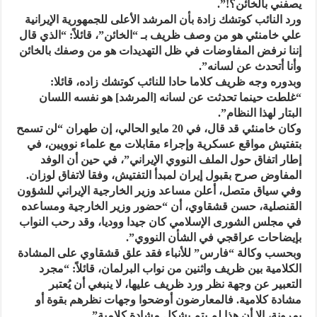
يصفني بالخائن؟!”.
ورد النائب كوتشك زادة بأن المرشد الأعلى للجمهورية الإيرانية
علي خامنئي هو من وصف ظريف بـ “الخائن”، قائلاً: “الذي قال
إننا نرفض المفاوضات في ظل التهديدات هو من وصفك بالخائن
وأنا أتحدث عن لسانه”.
وبدوره وجه ظريف كلاما حادا للنائب كوتشك زاده، قائلا:
“غلطت حينما تحدثت عن لسانه [المرشد] هو نفسه اللسان
البتار لهذا النظام”.
وكان خامنئي قد قال، في 20 مايو الحالي، إن طهران “لن تسمح
بتفتيش مواقع عسكرية وإجراء مقابلات مع علماء نوويين، في
إطار اتفاق حول الملف النووي الإيراني”، في حين أن الوفد
المفاوض صرح بقبول إيران لمبدأ التفتيش، وفقا لاتفاق لوزان.
وفي سياق متصل، أعلن مساعد وزير الخارجية الإيراني للشؤون
القنصلية، حسن قشقاوي، أن “حضور وزير الخارجية ومساعده
في مجلس الشورى الإسلامي كان جيدا ووديا، وقد رحب النواب
بإيضاحات عراقجي في الشأن النووي”.
وبحسب وكالة “فارس” للأنباء فقد علق قشقاوي على المشادة
الكلامية بين ظريف واثنين من نواب البرلمان، قائلاً: “مجرد
التعبير عن وجهة نظر ورد ظريف عليها، لا ينبغي أن يُعتبر
مشادة كلامية. فالمعارضون أوضحوا وجهات نظرهم بقوة أو
بمرونة، إلا أن هذا لم يتم بشكل مشادة كلامية”.