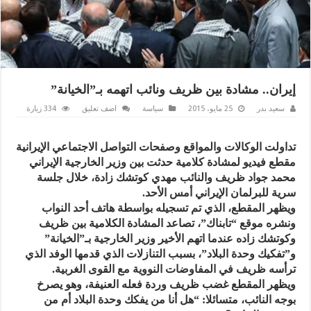
إيران.. مشادة بين ظريف ونائب اتهمه بـ”الخيانة”
سعيد بدر
25 مايو، 2015
سياسة
اضف تعليق
334 زيارة
تداولت الوكالات والمواقع وصفحات التواصل الاجتماعي الإيرانية
مقطع فيديو لمشادة كلامية حدثت بين وزير الخارجية الإيراني
محمد جواد ظريف والنائب مهدي كوتشك زادة، خلال جلسة
سرية للبرلمان الإيراني أمس الأحد.
ويظهر المقطع، الذي تم تسجيله بواسطة هاتف أحد النواب
ونشره موقع “تابناك”، تصاعد المشادة الكلامية بين ظريف
وكوتشك زاده عندما اتهم الأخير وزير الخارجية بـ”الخيانة”
و”تفكيك وحدة البلاد”، بسبب التنازلات الذي قدمها الوفد الذي
ترأسه ظريف في المفاوضات النووية مع القوى الغربية.
ويظهر المقطع غضب ظريف وردة فعله العنيفة، وهو يصرخ
بوجه النائب، متسائلا: “هل أنا من يفكك وحدة البلاد أم من