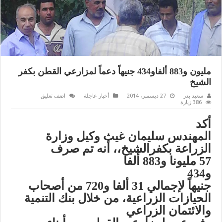
مليون و883 ألفاو434 جنيهاً دعماً لمزارعي القطن بكفر
الشيخ
سعيد بدر
27 ديسمبر، 2014
أخبار عاجلة
اضف تعليق
386 زيارة
أ
كد
المهندس سليمان غيث وكيل وزارة
الزراعة بكفرالشيخ،، أنه
تم صرف
57 مليونا و883 ألفا
و434
جنيهاً لإجمالي 31 ألفا و720 من أصحاب
الحيازات الزراعية، من خلال بنك
التنمية
والائتمان الزراعي