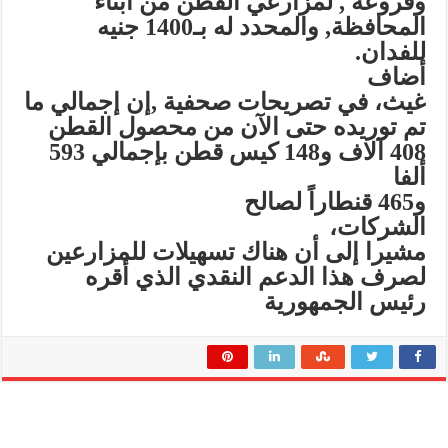
وفروعه
,
لمزارعي القطن من
أبناء
المحافظة, والمحدد له بـ1400 جنيه
للفدان.
أضاف
غيث، في تصريحات صحفية ,إن إجمالي ما
تم توريده حتى الآن
من محصول القطن
408 آلاف و148 كيس قطن بإجمالي 593
ألفا
و465 قنطاراً لصالح
الشركات،
مشيرا إلى أن هناك تسهيلات للمزارعين
لصرف هذا الدعم النقدي الذي
أقره
رئيس الجمهوري
ة