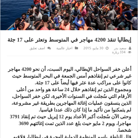
إيطاليا تنقذ 4200 مهاجر في المتوسط وتعثر على 17 جثة
سعيد بدر
30 مايو، 2015
اخبار عالمية
اضف تعليق
334 زيارة
أعلن خفر السواحل الإيطالي، اليوم السبت، أن نحو 4200 مهاجر
غير شرعي تم إنقاذهم أمس الجمعة في البحر المتوسط حيث
كانوا على مراكب عدة عثر فيها أيضاً على 17 جثة.
ومجموع الذين تم إنقاذهم خلال 24 ساعة هو واحد من أعلى
الأرقام التي سُجلت في السنوات الأخيرة، لكن خفر السواحل،
الذين ينسقون عمليات إغاثة المهاجرين بطريقة غير مشروعة،
لم يتمكنوا من تأكيد ما إذا كان ذلك عددا قياسيا.
وحتى الآن سُجلت أكبر الأعداد يوم 12 إبريل حيث تم إنقاذ 3791
مهاجرا، ويوم 2 مايو حيث بلغ عدد الذين تمت إغاثتهم 3690
شخصا.
قال الناطق باسم المنظمة الدولية للهجرة في إيطاليا، فلافيو