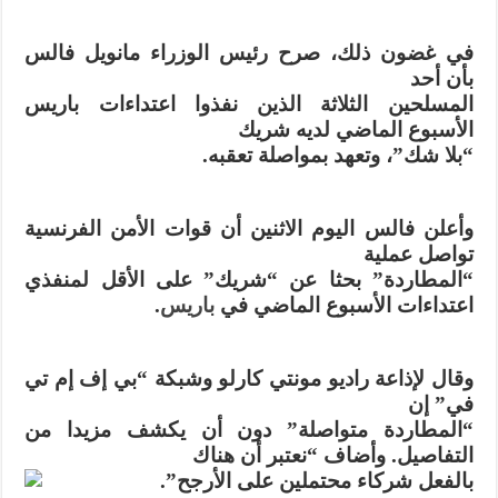
في غضون ذلك، صرح رئيس الوزراء مانويل فالس
بأن أحد
المسلحين الثلاثة الذين نفذوا اعتداءات باريس
الأسبوع الماضي لديه شريك
“بلا شك”، وتعهد بمواصلة تعقبه.
وأعلن فالس اليوم الاثنين أن قوات الأمن الفرنسية
تواصل عملية
“المطاردة” بحثا عن “شريك” على الأقل لمنفذي
اعتداءات الأسبوع الماضي في
باريس
.
وقال لإذاعة راديو مونتي كارلو وشبكة “بي إف إم تي
في” إن
“المطاردة متواصلة” دون أن يكشف مزيدا من
التفاصيل. وأضاف “نعتبر أن هناك
بالفعل شركاء محتملين على الأرجح”.