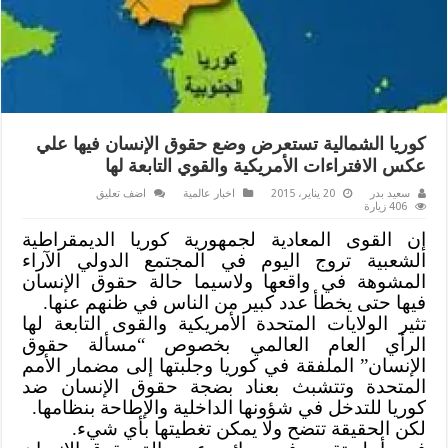
كوريا الشمالية تستعرض وضع حقوق الإنسان فيها علي
عكس الافتراءات الأمريكية والقوي التابعة لها
سعيد بدر
20 يناير، 2015
اخبار عالمية
اضف تعليق
406 زيارة
إن القوى المعادية لجمهورية كوريا الديمقراطية
الشعبية تروج اليوم في المجتمع الدولي الآراء
المشوهة في واقعها ولاسيما حالة حقوق الإنسان
فيها حتى يخطأ عدد كبير من الناس في ظنهم عنها.
تثير الولايات المتحدة الأمريكية والقوى التابعة لها
الرأي العام العالمي بخصوص “مسألة حقوق
الإنسان” الملفقة في كوريا وجلبتها إلى مضمار الأمم
المتحدة وتتشبث بعناد بضجة حقوق الإنسان ضد
كوريا للتدخل في شؤونها الداخلية والإطاحة بنظامها.
لكن الحقيقة تتضح ولا يمكن تغطيتها بأي شيء.