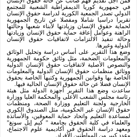
فمن أجل تقديم فهم صائب عن حالة حقوق الإنسان
في جمهورية كوريا الديمقراطية الشعبية للمجتمع
الدولي تصدر الجمعية الكورية لدراسة حقوق الإنسان
تقريرا دراسيا شاملا ومفصلا عن تاريخ الجمهورية
لحماية حقوق الإنسان وزيادتها لأبناء شعبها وحالتها
الراهنة وعوامل إعاقة حماية حقوق الإنسان وزيادتها
وحالة تنفيذ الالتزامات لاتفاقيات حقوق الإنسان
الدولية وغيرها.
وضع هذا التقرير على أساس دراسة وتحليل الوثائق
والمعلومات الضخمة، مثل وثائق حكومة الجمهورية
والنصوص الأصلية لاتفاقيات حقوق الإنسان الدولية
ووثائق منظمات حقوق الإنسان الدولية والمعلومات
الخاصة بها وقوانين الجمهورية وكتبها الخاصة بحقوق
الإنسان فضلا عن حالة حقوق الإنسان الحالية فيها.
ساعدت وضع هذا التقرير أجهزة الدولة مثل هيئة
رئاسة مجلس الشعب الأعلى والمحكمة العليا ووزارة
الخارجية ولجنة التعليم ووزارة الصحة، ومنظمات
حقوق الإنسان غير الحكومية، مثل الصندوق الكوري
لمساعدة التعليم واتحاد حماية المعوقين، والأساتذة
والعلماء في كلية الحقوق بجامعة ” كيم إيل سونغ”
ومعهد دراسة الحقوق في أكاديمية علوم الاجتماع،
وعدد كبير من المواطنين الأفراد.