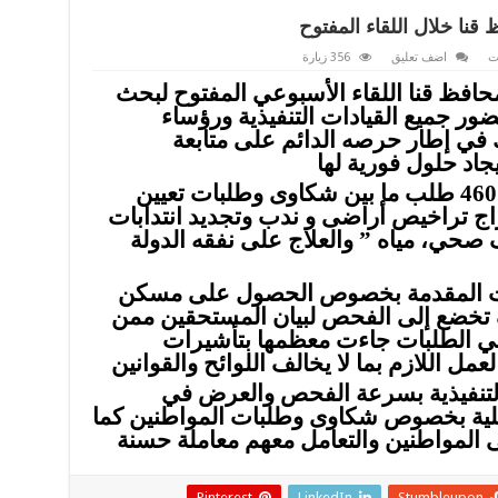
ت
اضف تعليق
356 زيارة
محافظ قنا اللقاء الأسبوعي المفتوح لبحث
ر جميع القيادات التنفيذية ورؤساء
في إطار حرصه الدائم على متابعة
وشهد اللقاء عرض ما يزيد عن 460 طلب ما بين شكاوى وطلبات تعيين
تراخيص أراضى و ندب وتجديد انتدابات
حي، مياه ” والعلاج على نفقه الدولة
لبات المقدمة بخصوص الحصول على مسكن
 تخضع إلى الفحص لبيان المستحقين ممن
ي الطلبات جاءت معظمها بتأشيرات
 التنفيذية بسرعة الفحص والعرض في
فعلية بخصوص شكاوى وطلبات المواطنين كما
Pinterest
LinkedIn
Stumbleupon