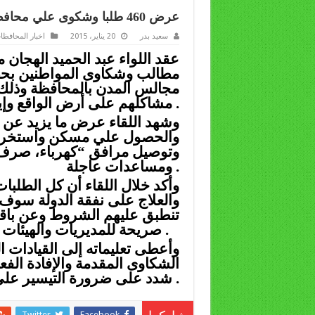
عرض 460 طلبا وشكوى علي محافظ قنا خلال اللقاء المفتوح
سعيد بدر
20 يناير، 2015
اخبار المحافظا
عقد اللواء عبد الحميد الهجان 
مطالب وشكاوى المواطنين بحضو
مجالس المدن بالمحافظة وذلك 
مشاكلهم على أرض الواقع وإيجاد حلول فورية لها .
والحصول علي مسكن واستخراج 
وتوصيل مرافق “كهرباء، صرف ص
ومساعدات عاجلة .
وأكد خلال اللقاء أن كل الط
والعلاج على نفقة الدولة سوف
تنطبق عليهم الشروط وعن باق
صريحة للمديريات والهيئات لعمل اللازم بما لا يخالف اللوائح والقوانين .
وأعطى تعليماته إلى القيادات
الشكاوى المقدمة والإفادة ال
شدد على ضرورة التيسير على المواطنين والتعامل معهم معاملة حسنة .
Twitter
Facebook