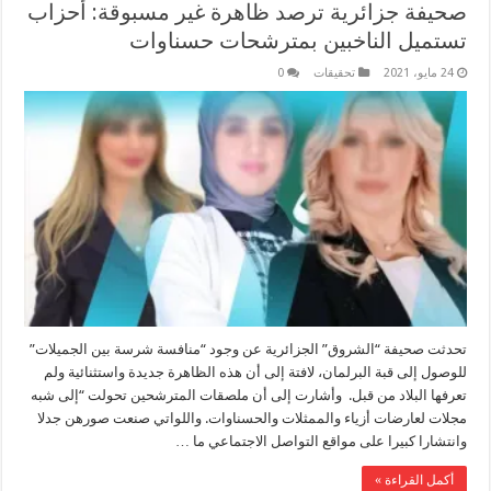
صحيفة جزائرية ترصد ظاهرة غير مسبوقة: أحزاب
تستميل الناخبين بمترشحات حسناوات
24 مايو، 2021
تحقيقات
0
تحدثت صحيفة “الشروق” الجزائرية عن وجود “منافسة شرسة بين الجميلات”
للوصول إلى قبة البرلمان، لافتة إلى أن هذه الظاهرة جديدة واستثنائية ولم
تعرفها البلاد من قبل. وأشارت إلى أن ملصقات المترشحين تحولت “إلى شبه
مجلات لعارضات أزياء والممثلات والحسناوات. واللواتي صنعت صورهن جدلا
وانتشارا كبيرا على مواقع التواصل الاجتماعي ما …
أكمل القراءة »