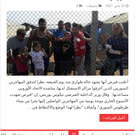
22 مايو، 2021
تحقيقات
0
أعلنت قبرص أنها تشهد حالة طوارئ منذ يوم الجمعة، نظرا لتدفق المهاجرين
السوريين الذين أغرقوا مراكز الاستقبال لديها، مناشدة الاتحاد الأوروبي
مساعدتها. وقال وزير الداخلية القبرصي نيكوس نوريس، إن “قبرص شهدت
الأسبوع الجاري موجة يومية من المهاجرين الواصلين إليها بحرا من ميناء
طرطوس السوري”. وأضاف: “نظرا لهذا الوضع والاكتظاظ في …
أكمل القراءة »
10
« الأولى
...
«
8
9
11
12
»
صفحة 10 من 507