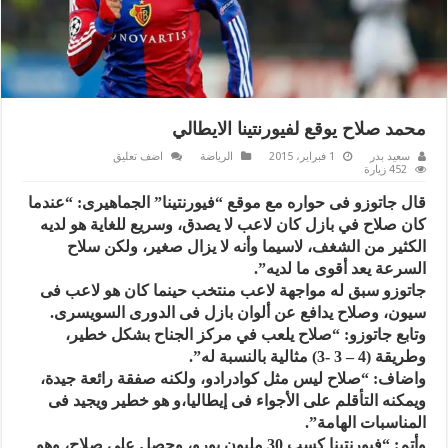
محمد صلاح يوقع لفيورنتينا الايطالي
سعيد بدر
1 فبراير، 2015
الرياضة
اضف تعليق
452 زيارة
قال جاتوزو فى حواره مع موقع “فيورنتينا” الجماهيرى: “عندما
كان صلاح في بازل كان لاعب لا يصدق، وسريع للغاية هو لديه
الكثير من الشغف، لاسيما وأنه لا يزال صغير، ولكن سلاح
السرعة يعد أقوى ما لديه”.
جاتوزو سبق له مواجهة لاعب منتخب حينما كان هو لاعب فى
سيون، وصلاح يدافع عن ألوان بازل فى الدورى السويسرى.
وتابع جاتوزو: “صلاح يلعب في مركز الجناح بشكل خطير،
وطريقة (4 – 3 -3) مثالية بالنسبة له”.
واضاف: “صلاح ليس مثل كوادرادو، ولكنه صفقة رائعة جيدة،
ويمكنه التأقلم على الأجواء فى إيطاليا،و هو خطير ويجيد فى
المناسبات الهامة”.
وأتم: “فيورنتينا كسب 30 مليون يورو، وحصل على صلاح، وهو