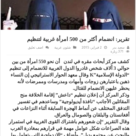
تقرير: انضمام أكثر من 500 امرأة غربية لتنظيم
سعيد بدر
2 فبراير، 2015
شئون عربية
اضف تعليق
371 زيارة
كشف مركز أبحاث مقره في لندن أن نحو 550 امرأة من بين
حوالي 3 ألاف شخص غادروا الدول الغربية للانضمام إلى تنظيم
“الدولة الإسلامية”K وقال معهد الحوار الاستراتيجي إن النساء
ذهبن باعتبارهن زوجات وأمهات ومدرسات وممرضات لأنه
يحظر عليهن الانضمام للقتال.
وذكر المركز أن إعلان تنظيم “داعش” إقامة الخلافة منح
المقاتلين الأجانب “نافذة أيديولوجية” وساعدهم في تفسير
التدفق المختلف عن أنماط الهجرة السابقة أثناء النزاعات في
أفغانستان والبلقان والصومال والعراق.
وقال التقرير “إن شعورهم باشتراك القوى الغربية في استمرار
هذه الصراعات شكل عوامل مهمة في قرارهم بمغادرة الغرب
والبحث عن مجتمع بديل”. وأضاف “الازدواجية التي يتعامل بها