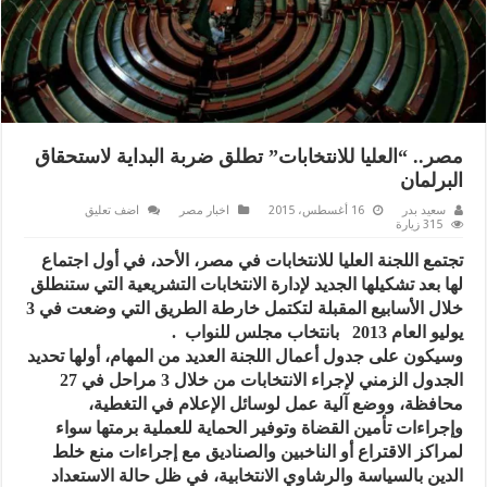
مصر.. “العليا للانتخابات” تطلق ضربة البداية لاستحقاق
البرلمان
سعيد بدر
16 أغسطس، 2015
اخبار مصر
اضف تعليق
315 زيارة
تجتمع اللجنة العليا للانتخابات في مصر، الأحد، في أول اجتماع
لها بعد تشكيلها الجديد لإدارة الانتخابات التشريعية التي ستنطلق
خلال الأسابيع المقبلة لتكتمل خارطة الطريق التي وضعت في 3
يوليو العام 2013 بانتخاب مجلس للنواب .
وسيكون على جدول أعمال اللجنة العديد من المهام، أولها تحديد
الجدول الزمني لإجراء الانتخابات من خلال 3 مراحل في 27
محافظة، ووضع آلية عمل لوسائل الإعلام في التغطية،
وإجراءات تأمين القضاة وتوفير الحماية للعملية برمتها سواء
لمراكز الاقتراع أو الناخبين والصناديق مع إجراءات منع خلط
الدين بالسياسة والرشاوي الانتخابية، في ظل حالة الاستعداد