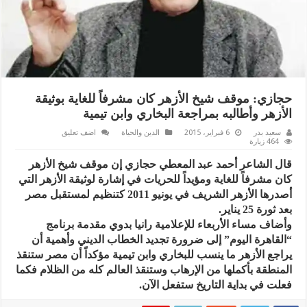
حجازي: موقف شيخ الأزهر كان مشرفاً للغاية بوثيقة
الأزهر وأطالبه بمراجعة البخاري وابن تيمية
سعيد بدر
6 فبراير، 2015
الدين والحياة
اضف تعليق
464 زيارة
قال الشاعر أحمد عبد المعطي حجازي إن موقف شيخ الأزهر
كان مشرفاً للغاية ومؤيداً للحريات في إشارة لوثيقة الأزهر التي
أصدرها الأزهر الشريف في يونيو 2011 كتنظيم لمستقبل مصر
بعد ثورة 25 يناير.
وأضاف مساء الأربعاء للإعلامية رانيا بدوي مقدمة برنامج
“القاهرة اليوم” إلى ضرورة تجديد الخطاب الديني وأهمية أن
يراجع الأزهر ما ينسب للبخاري وابن تيمية مؤكداً أن مصر ستنقذ
المنطقة بأكملها من الإرهاب وستنقذ العالم كله من الظلام فكما
فعلت في بداية التاريخ ستفعل الآن.