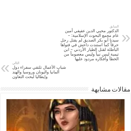
السابق
الدكتور محيي الدين عفيفي أمين
عام مجمع البحوث الإسلامية: –
سيدنا أبو بكر الصديق لم يقتل رجل
حرقاً كما استندت داعش في فتواها
الباطلة لقتل الطيار الأردني – ابن
تيمية ليس نبياً وليس معصوماً من
الخطأ وأفكاره مردود عليها
التالي
شباب الأعمال تلتقي سفراء دول
ألمانيا واليونان وروسيا والهند
وإيطاليا لبحث التعاون
مقالات مشابهة