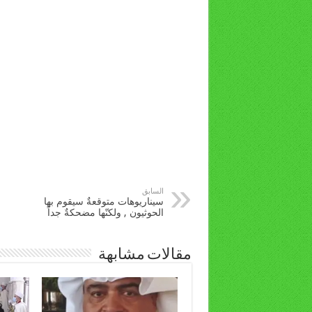
السابق
سيناريوهات متوقعةٌ سيقوم بها
الحوثيون , ولكنّها مضحكةٌ جداً
مقالات مشابهة