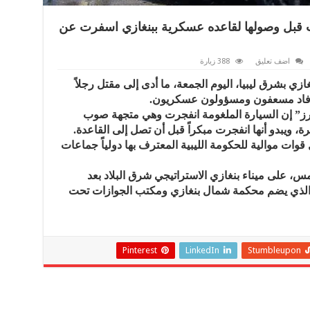
ت قبل وصولها لقاعده عسكرية ببنغازي اسفرت عن
اضف تعليق
388 زيارة
زي بشرق ليبيا، اليوم الجمعة، ما أدى إلى مقتل رجلاً
ز” إن السيارة الملغومة انفجرت وهي متجهة صوب
 ويبدو أنها انفجرت مبكراً قبل أن تصل إلى القاعدة.
وات موالية للحكومة الليبية المعترف بها دولياً جماعات
، على ميناء بنغازي الاستراتيجي شرق البلاد بعد
ر الذي يضم محكمة شمال بنغازي ومكتب الجوازات تحت
Pinterest
LinkedIn
Stumbleupon