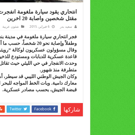
انتحاري يقود سيارة ملغومة انفجر
مقتل شخصين واصابة 20 اخرين
سعيد بدر
6 فبراير، 2015
شئون عربية
فجر انتحاري سيارة ملغومة في مدينة بنغا
وطفلاً وإصابة نحو 20 شخصاً، حسب ما أفاد مسعفون ومسؤولون عسكريون.
وقال مسؤولون عسكريون لوكالة “رويتر
قاعدة عسكرية للدبابات ومستودع للذخيرة،
وحدث الانفجار في حي الليثي حيث تقاتل ق
متطرفة منذ شهور.
وكان الجيش الوطني الليبي قد سيطر، أمس
معارك دامية. وبات الخط المواجه للبح
قبضة الجيش، بحسب مصادر عسكرية.
Twitter
Facebook
شاركها