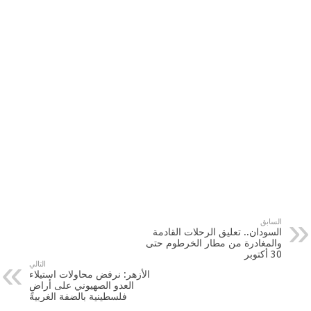
السابق
السودان.. تعليق الرحلات القادمة
والمغادرة من مطار الخرطوم حتى
30 أكتوبر
التالي
الأزهر: نرفض محاولات استيلاء
العدو الصهيوني على أراضٍ
فلسطينية بالضفة الغربية