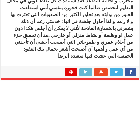
محارب و احالته للتقاعد فقد استنفذت كل نقاط قوتي في مجال
التعليم لتخصص طالما كنت فخورة بنفسي أنني استطعت
العبور من بوابته بعد تجاوز الكثير من الصعوبات التي تعثرت بها
و لا زلت و لذا أحاول جاهدة في انهاء خدمتي رغم أن ذلك
يشعرني بالخسارة الفادحة لأنني لا يمكن أن أجلس هكذا دون
عمل او وظيفة أو نشاط منزلي أو خارجي .بيد أن تحقيق جزء
من أحلام عمري و طموحاتي التي أصبحت أخشى أن تأخذني
من أي عمل و أهمها أن أصبحت أشعر بجمال تلك العقود
الخمسة التي عشت فيها سعيدة الرضا