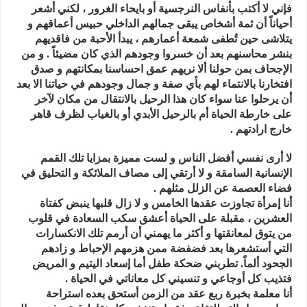
فإني لا أكتب بأنفاس النرجسية أو بايحاء الغرور ، لكني أشعر
أحياناً أن ثمة أشخاص يبقى جمالهم الداخلي حبيس أعماقهم و
يتلاشى حين تُطفى شمعة أعمارهم ، يبدأ الأحبة من فاقديهم
بنشر محاسنهم بعد أن خسروا وجودهم الذي كان مضيئاً . و من
الإجحاف بمن حولنا ألا نريهم عمق احساسنا بمكانتهم و صدق
افتخارنا بالانتماء لهم بأي صفة و جمال وجودهم في حياتنا الا بعد
أن يرحلوا عنا سواء كان هذا الرحيل بالانتقال من مكان لآخر
على خارطة الحياة أم بالرحيل الأبدي أو بالغياب لظرف قاهر
خارج ارادتهم .
لا أرى نفسي أفضل الناس و لست مميزة بمزايا تلك القمم
الإنسانية السامقة و لا أرتقي إلى مصاف الملائكة و التحليق في
فضاء العصمة عن الزلل مثلهم .
أنا إمرأة تجاوزت عقدها الخامس و لا زال قلبها ينبض كفتاة
العشرين ، مقبلة على الحياة أعشق سكب السعادة في قلوب
من يتوق لمعانقتها و أكثر ما يهمني أن أرمم تلك الانكسارات
التي أستشعرها بعد فضفضة ممن هزمهم الإحباط و زادهم
الجحود ألماً. تطربني ضحكة طفل أما إسعاد اليتيم و المريض
فتذيب كل أوجاعي و تنسيني كل معاناتي في الحياة .
أنا معلمة بخبرة ربع عقد من الزمن أستحق بعده استراحة