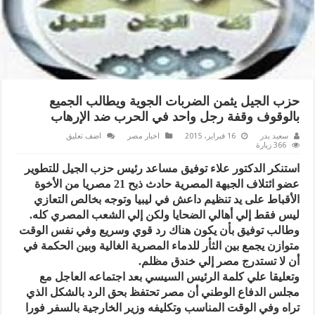
حزب الجيل يثمن الضربات الجوية ويطالب الجميع
بالوقوف وقفة رجل واحد في الحرب ضد الإرهاب
سعيد بدر
16 فبراير، 2015
اخبار مصر
اضف تعليق
366 زيارة
استنكر الدكتور علاء توفيق مساعد رئيس حزب الجيل للتطوير
عضو ائتلاف الجبهة المصرية حادث ذبح 21 مصريا من الأخوة
الأقباط على يد تنظيم داعش في ليبيا وتوجه بخالص التعازي
ليس فقط إلي أهالي الضحايا ولكن إلي الشعب المصري كله.
وطالب توفيق بأن يكون هناك رد قوي وسريع وفي نفس الوقت
متوازن يجمع بين الثأر للدماء المصرية الغالية وبين الحكمة في
أن لا تستدرج مصر إلي خندق مظلم.
وتعليقا علي كلمة الرئيس السيسي بعد اجتماعه العاجل مع
مجلس الدفاع الوطني أن مصر تحتفظ بحق الرد بالشكل الذي
تراه وفي الوقت المناسب وتكليفه وزير الخارجية بالسفر فورا