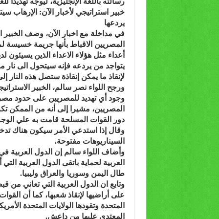
رسالته باللغة الإنجليزية، ليوجه تهديدا للغ
خبير استراتيجي لأخبار الآن: الإرهاب سي
يردعها
في مداخلة مع اخبار الآن، وصف الخبير 
المصريين الاقباط بأنها جريمة خسيسة لم 
أعداء مثل هؤلاء الاعداء الذين يسيئون ل
يتواجد من يردعه فإنه سيتحول الى نار مش
لإنقاذ ما يمكن إنقاذة ستصل هذه النار إ
ورجح اللواء نصر سالم، الخبير الاسترات
وجود أي تهديد للمصريين على حدود مصر
المصريين، مشيرا إلى أنه من الممكن تك
دور القوات المسلحة قامت به علي الوجه 
وقال إذا استدعي الأمر سيكون هناك تدخ
السيناريوهات مفتوحة.
وأضاف اللواء سالم إن الدول العربية في
العربية لحماية باتقى الدول العربية التي
طال اليمن وسوريا والعراق وليبيا.
وتابع ان الدول العربية التي تعاني من 
على أراضيها لإنقاذ شعبها، كما أن القوا
المتحدة وتقودها الولايات المتحدة الأمر
المعتدى عليها من داعش.