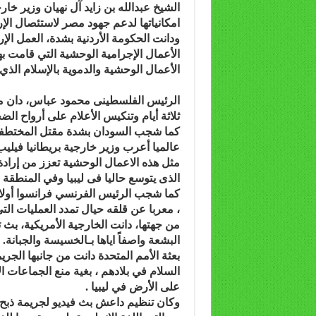
الشيخ عبدالله بن زايد آل نهيان وزير خا
امكانياتها لدعم جهود مصر لاستئصال ال
ودانت الحكومة الأردنية بشدة، العمل الإ
الأعمال الإجرامية الوحشية التي قامت بها
الأعمال الوحشية والدموية بالإسلام الذي
الرئيس الفلسطينى محمود عباس، دان من 
ثلاثة أيام وتنكيس الأعلام على أرواح الض
كما شجب السودان بشدة مقتل المختطفين
عالميا أعرب وزير خارجية بريطانيا فيليب
مثل هذه الاعمال الوحشية تعزز من إرادة 
الذى يتوسع حاليا فى ليبيا وفي المنطقة ب
كما شجب الرئيس الفرنسي فرانسوا أولاند ا
، معربا عن قلقه حيال تمدد العمليات التي 
من جهتها، دانت الخارجية الأمريكية، بث 
البشعة واصفاً اياها بـالخسيسة والجبانة.
بعثة الأمم المتحدة دانت من جانبها الجر
السلام في بلادهم ، بغية منع الجماعات ا
على الأرض في ليبيا .
وكان تنظيم داعش بث فيديو لجريمة ذبح