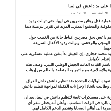
اضف تعليق
401 زيارة
عملية قتل رهائن مصريين في ليبيا، حتى توالت ردود
حقوقية والمجتمع المدني.. المزيد في تقرير للزميلة ديما
نظيم داعش بحق مصريين اقباط حالة من الغضب حول
عل الهمجي والوحشي، وتوالت ردود الأفعال السريعة
هما.
قيد محمد حجازي، إن الجيش بدأ بشن عملية عسكرية على
عدام الأقباط.
اً باسم القيادة العامة الجيش الوطني الليبي، وصف هذه
ية والإسلامية مع ما تمر به المنطقة والعالم من إرهاب
تقوده الولايات المتحدة ضد تنظيم داعش داخل العراق
، وطالبت باتخاذ الإجراءات الكفيلة لمواجهة تنظيم داعش
 على معسكرات تابعة لتنظيم داعش في ليبيا، بعد ان
 بالرد في الوقت المناسب، وأعلن أنه يحظر سفر أي
رية الى أهالي الضحايا وتقديم الدعم الكامل لهم.