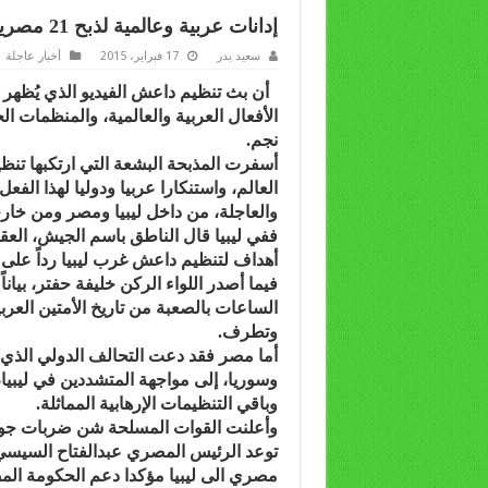
إدانات عربية وعالمية لذبح 21 مصريا على يد داعش في ليبيا
سعيد بدر
17 فبراير، 2015
أخبار عاجلة
أن بث تنظيم داعش الفيديو الذي يُظهر 
الأفعال العربية والعالمية، والمنظمات ال
نجم.
أسفرت المذبحة البشعة التي ارتكبها ت
العالم، واستنكارا عربيا ودوليا لهذا الف
والعاجلة، من داخل ليبيا ومصر ومن خارج
ففي ليبيا قال الناطق باسم الجيش، الع
أهداف لتنظيم داعش غرب ليبيا رداً على إ
فيما أصدر اللواء الركن خليفة حفتر، بيان
الساعات بالصعبة من تاريخ الأمتين العرب
وتطرف.
أما مصر فقد دعت التحالف الدولي الذي 
وسوريا، إلى مواجهة المتشددين في ليبيا
وباقي التنظيمات الإرهابية المماثلة.
وأعلنت القوات المسلحة شن ضربات جوية
توعد الرئيس المصري عبدالفتاح السيسي
مصري الى ليبيا مؤكدا دعم الحكومة المص