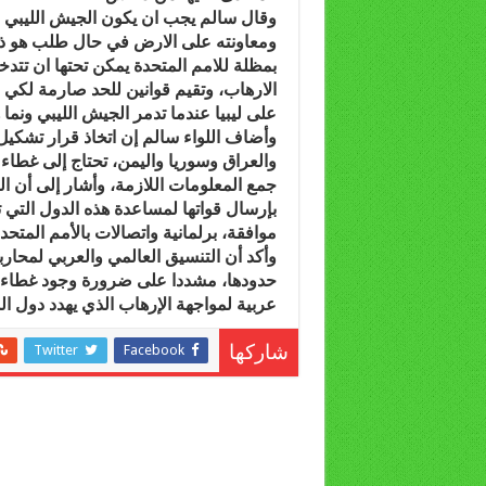
وقال سالم يجب ان يكون الجيش الليبي ا
ومعاونته على الارض في حال طلب هو ذلك
بمظلة للامم المتحدة يمكن تحتها ان تتد
الارهاب، وتقيم قوانين للحد صارمة لكي
على ليبيا عندما تدمر الجيش الليبي ونما
وأضاف اللواء سالم إن اتخاذ قرار تشكيل
والعراق وسوريا واليمن، تحتاج إلى غطاء 
جمع المعلومات اللازمة، وأشار إلى أن الد
بإرسال قواتها لمساعدة هذه الدول التي 
موافقة، برلمانية واتصالات بالأمم المتحدة
وأكد أن التنسيق العالمي والعربي لمحار
حدودها، مشددا على ضرورة وجود غطاء س
عربية لمواجهة الإرهاب الذي يهدد دول ال
Twitter
Facebook
شاركها