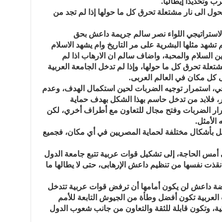
رب وتحديدا إيطاليا.
تحول الى نار مشتعلة تحرق كل ما حولها إذا لم تجد من
الاستراتيجي اللواء نصر سالم جريمة داعش بحق
تشهد مثلها البشرية على مر التاريخ وام يشهد الاسلام
دين السلام والمحبة، واضاف سالم ان الارهاب اذا لم
تعلة تحرق كل ما حولها، وإذا لم تدخل الجامعة العربية
لى كل مكان في العالم العربى.
يجي، استمرار توجيه الضربات لحين استكمال الهدف، وعدم
، فلابد من تدخل حاسم بهذا الشكل بهدف حماية
رار الضربات وفتح مجال للتعاون مع أطراف أخري، لكن
الأمثل.
ل بأشكال مختلفة لحماية المصريين في أي مكان، فجميع
 أمس الحاجة، إلى تشكيل قوات عربية تتبع جامعة الدول
 أنقذت نفسها من تنظيم داعش الإرهابى، حتى لا يطالها ما
قبضة داعش لن يكون أمامها أن ترفض قوات عربية تتدخل
ت العربية تكون أفضل وطأة من الجيوش التابعة للأمم
يكية، وتكون قابلة للثقة والتعاون من جانب شعوب الدول