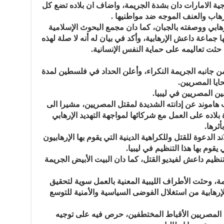
رجية الامارات دان بشدة الجريمة، واضاف ان بلاده تضع كل
إرهاب والعنف الموجه ضد مواطنيها .
رهابي ووصفته بالجبان، كما دان مجمع البحوث الإسلامية
 جماعة داعش الإرهابية، وأكد في بيان له أنه لا صلة لهذه
 حثت تعاليمه على حماية النفس الإنسانية.
جانبه الجريمة النكراء، وأعلن الحداد في فلسطين لمدة
حايا المصريين.
 المصريين في ليبيا.
 هاموند عن إدانته الشديدة لمقتل المصريين، مشيرا الى
بلاده على العمل مع شركائها لمواجهة التهديد الإرهابي
أثرها.
لدعوة للقتل وللكراهية الدينية التي يقوم بها الإرهابيون
يقوم بها هذا التنظيم في ليبيا.
تنظيم داعش لفيديو القتل، كما دان البيت الأبيض الجريمة
يمة، وحثت الأطراف الليبية المعنية بالعمل سوية لتحقيق
لإرهابية من استغلال الفوضى السياسية والأمنية للتوسع
 المصريين الأقباط المختطفين، حرص فيه على توجيه