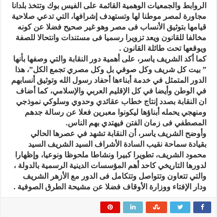
الروابط والجمعيات الوهمية القائمة على الفيس بوك وتتخذ بلدانا
مجاورة لمصر موطنا لها وتستهدف إشرافها، التي تدعي صلاحية
قيامها بتوثيق الأنساب فى مصر وهو غير صحيح فضلا عن كونه
مخالفا للقانون ويعد تزويرا رسميا فى مستندات وانتحالا للصفة
ويوقعها تحت طائلة القانون .
كما أكد الشريف ياسر، على أهمية دور النقابة والتي وصفها بأنها
” بيت كل شريف وكل صوفي بل وكل مصري تجمع الكل”، هذا
الدور المتمثل في خدمة أبناءها أحفاد رسول الله وتوثيق أنسابهم
في الوطن وأيضا في كل الإقليم العربي والإسلامي، كما أضاف
ان النقابة بصدد إنتاج خطاب عقائدي وحدوي وسلوكي نموذجي
ومنهجي يحمله أبناؤها ليكونوا معبرين فعلا عن رسالة جدهم
المصطفي فى زمان الفتن فيهتدي بهم الناس.
وأوضح الشريف ياسر، أن النقابة تشهد في عصرها الحالي
بقيادة سماحة نقيب السادة الأشراف السيد الشريف السيد
محمود الشريف، تطويرا كبيرا ونشاطا ملحوظا ونوعيا، وإظهارا
لدورها التاريخي كاحد أهم المؤسسات الدينية الرسمية بالدولة ،
والتي تتعاون وتتواصل وتتكامل فى الدور مع الأزهر الشريف
ودار الإفتاء ووزارة الأوقاف فضلا عن مشيحة الطرق الصوفية .