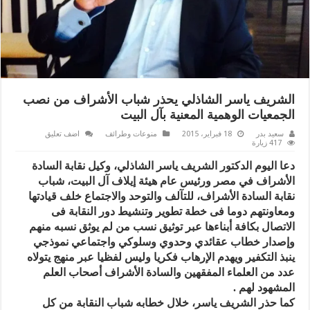
الشريف ياسر الشاذلي يحذر شباب الأشراف من نصب
الجمعيات الوهمية المعنية بآل البيت
سعيد بدر
18 فبراير، 2015
منوعات وطرائف
اضف تعليق
417 زيارة
دعا اليوم الدكتور الشريف ياسر الشاذلي، وكيل نقابة السادة
الأشراف في مصر ورئيس عام هيئة إيلاف آل البيت، شباب
نقابة السادة الأشراف، للتآلف والتوحد والاجتماع خلف قيادتها
ومعاونتهم دوما فى خطة تطوير وتنشيط دور النقابة فى
الاتصال بكافة أبناءها عبر توثيق نسب من لم يوثق نسبه منهم
وإصدار خطاب عقائدي وحدوي وسلوكي واجتماعي نموذجي
ينبذ التكفير ويهدم الإرهاب فكريا وليس لفظيا عبر منهج يتولاه
عدد من العلماء المفقهين والسادة الأشراف أصحاب العلم
المشهود لهم .
كما حذر الشريف ياسر، خلال خطابه شباب النقابة من كل