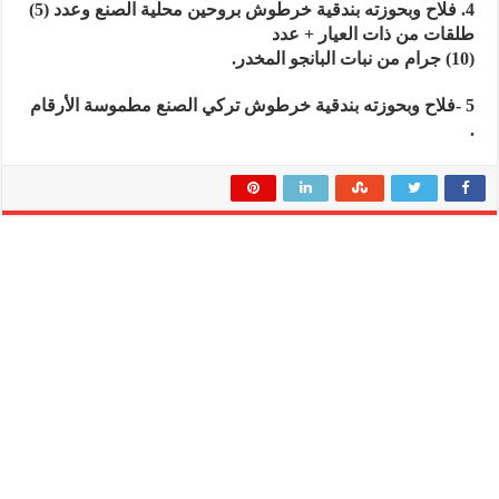
4. فلاح وبحوزته بندقية خرطوش بروحين محلية الصنع وعدد (5)
طلقات من ذات العيار + عدد
(10) جرام من نبات البانجو المخدر.
5 -فلاح وبحوزته بندقية خرطوش تركي الصنع مطموسة الأرقام
.