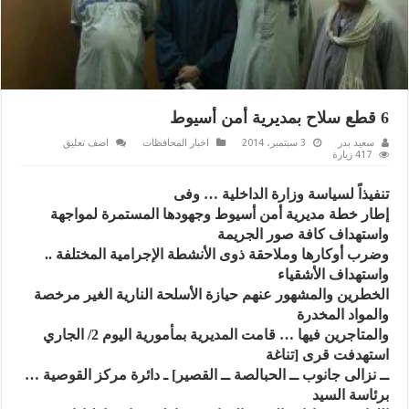
6 قطع سلاح بمديرية أمن أسيوط
سعيد بدر
3 سبتمبر، 2014
اخبار المحافظات
اضف تعليق
417 زيارة
تنفيذاً لسياسة وزارة الداخلية … وفى
إطار خطة مديرية أمن أسيوط وجهودها المستمرة لمواجهة
واستهداف كافة صور الجريمة
وضرب أوكارها وملاحقة ذوى الأنشطة الإجرامية المختلفة ..
واستهداف الأشقياء
الخطرين والمشهور عنهم حيازة الأسلحة النارية الغير مرخصة
والمواد المخدرة
والمتاجرين فيها … قامت المديرية بمأمورية اليوم 2/ الجاري
استهدفت قرى [تناغة
ــ نزالى جانوب ــ الحبالصة ــ القصير] ـ دائرة مركز القوصية …
برئاسة السيد