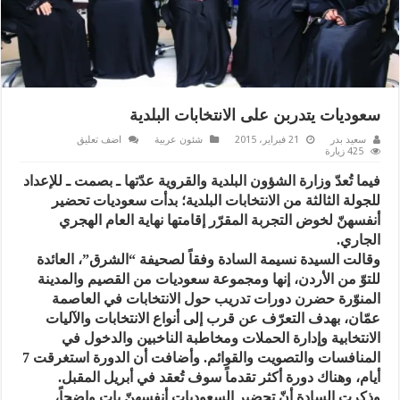
سعوديات يتدربن على الانتخابات البلدية
سعيد بدر
21 فبراير، 2015
شئون عربية
اضف تعليق
425 زيارة
فيما تُعدّ وزارة الشؤون البلدية والقروية عدّتها ـ بصمت ـ للإعداد
للجولة الثالثة من الانتخابات البلدية؛ بدأت سعوديات تحضير
أنفسهنّ لخوض التجربة المقرّر إقامتها نهاية العام الهجري
الجاري.
وقالت السيدة نسيمة السادة وفقاً لصحيفة “الشرق”، العائدة
للتوّ من الأردن، إنها ومجموعة سعوديات من القصيم والمدينة
المنوّرة حضرن دورات تدريب حول الانتخابات في العاصمة
عمّان، بهدف التعرّف عن قرب إلى أنواع الانتخابات والآليات
الانتخابية وإدارة الحملات ومخاطبة الناخبين والدخول في
المنافسات والتصويت والقوائم. وأضافت أن الدورة استغرقت 7
أيام، وهناك دورة أكثر تقدماً سوف تُعقد في أبريل المقبل.
وذكرت السادة أنّ تحضير السعوديات أنفسهنّ بات واضحاً،