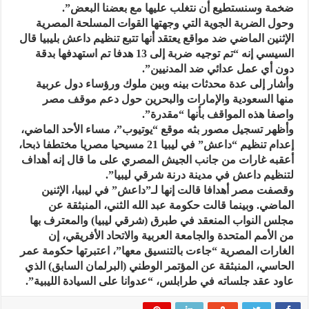
ضخمة وسنستطيع أن نتغلب عليها مع بعضنا البعض”.
وحول الضربة الجوية التي وجهتها القوات المسلحة المصرية
الإثنين الماضي ضد مواقع يعتقد أنها تتبع تنظيم داعش بليبيا قال
السيسي إنه “تم توجيه ضربة إلى 13 هدفا تم استهدفها بدقة
دون أي عمل عدائي ضد المدنيين”.
وأشار إلى عدة محدثات بينه وبين ملوك ورؤساء دول عربية
منها السعودية والإمارات والبحرين حول دعم موقف مصر
واصفا هذه المواقف بأنها “مقدرة”.
وأظهر تسجيل مصور بثه موقع “يوتيوب”، مساء الأحد الماضي،
إعدام تنظيم “داعش” في ليبيا 21 مسيحيا مصريا مختطفا ذبحا،
أعقبه غارات من جانب الجيش المصري على ما قال إنه أهداف
لتنظيم داعش في مدينة درنة شرقي ليبيا”.
وقصفت مصر أهدافا قالت إنها لـ”داعش” في ليبيا، الإثنين
الماضي. وبينما قالت حكومة عبد الله الثني، المنبثقة عن
مجلس النواب المنعقد في طبرق (شرقي ليبيا) والمعترف بها
من الأمم المتحدة والجامعة العربية والاتحاد الأفريقي، إن
الغارات المصرية “جاءت بالتنسيق معها”، اعتبرتها حكومة عمر
الحاسي، المنبثقة عن المؤتمر الوطني (البرلمان السابق) الذي
عاود عقد جلساته في طرابلس، “عدوانا على السيادة الليبية”.