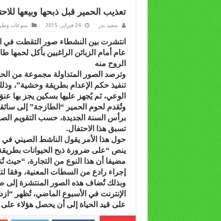
تعذيب الحمير قبل ذبحها وبيعها للاح
سعيد بدر
24 فبراير، 2015
منوعات وطر
انتشرت بين النشطاء صور التقطت في الص
عام أمام الزبائن الراغبين بأكل لحمها 
الروح منه
وترصد الصور المتداولة مجموعة من الح
تنفيذ حكم الإعدام بطريقة وحشية”، وذلك
الوعي، ثم يُجهز عليها بسكين يجز بها عن
وتُقدم لحوم الحمير “الطازجة” إلى سائقي
برأس السنة الجديدة، حسب التقويم الصيني
تسبق هذا الاحتفال.
حول هذا الأمر يقول الناشط الصيني في م
ينص “على ضرورة ذبح الحيوانات بطريقة
مضيفا أن هذا النوع من التجارة، “حيث 
إجراء رادع من السطات المعنية، وفقا لتأ
وبذلك تُضاف هذه الصور المنتشرة إلى 
الإنترنت في الأسبوع الماضي، تُظهر “ازد
على قيد الحياة إلى أن يحصل هؤلاء على 