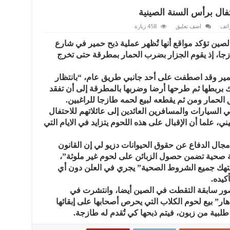
تفال برأس السنة الصينية
ائف
اضف تعليق
458 زيارة
ين تؤكد مواقع أنها تُظهر عملية ذبح حمير في شارع
طازجا، إذ يقوم الجزار بضرب الحمار بمطرقة حتى تخرج
مير وقد اصطفت على أحد جانبي طريق عام، “بانتظار
 بربطها ثم طرحها أرضا وضربها بالمطرقة إلى أن تفقد
ق الحمار ومن ثم يقطعه لبيع لحمه طازجا للراغبين.
 السيارات والمسافرين العائدين إلى عائلاتهم للاحتفال
، علما أن الإقبال على هذه اللحوم يتزايد في الايام التي
جال الدفاع عن حقوق الحيوانات دزيو لي إن القانون
 صحية تضمن حصول الزبائن على لحوم غير ملوثة”،
تُنتهك جميع الشروط الصحية” يجري في العلن دون أي
كيده.
صور سابقة التقطت في الصين أيضا، وانتشرت في
هار” بيع لحوم الكلاب التي يحرص أصحابها على إبقائها
طلبية من زبون، فيتم ذبحها كي تُقدم له طازجة.