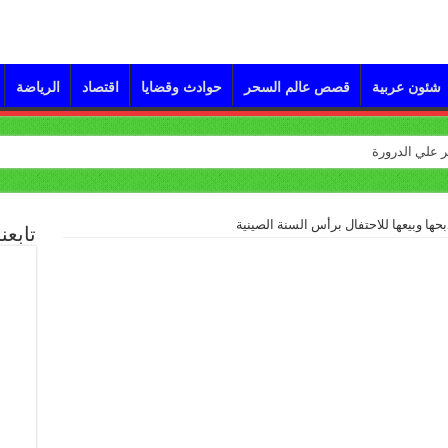
شئون عربية
قصص عالم السحر
حوادث وقضايا
اقتصاد
الرياضة
حها وبيعها للاحتفال برأس السنة الصينية
تابعن