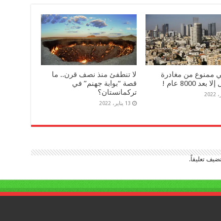
ي ممنوع من مغادرة
لا تنطفئ منذ نصف قرن.. ما
بعد 8000 عام !
قصة “بوابة جهنم” في
تركمانستان؟
13 يناير، 2022
ضيف تعليقاً.