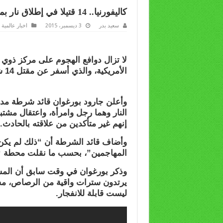
كاليفورنيا.. 14 قتيلا في إطلاق نار بمركز لذوي الاحتياجات الخاصة (صور+فيديو)
سعيد بدر
3 ديسمبر، 2015
اخبار عالمية
لا تزال دوافع الهجوم على مركز ذوي ا
الأمريكية، والذي أسفر عن مقتل 14 شخصا وجرح 17 آخرين، مجهولة.
وأعلن جارود بورغوان قائد شرطة مدين
النار وهما رجل وامرأة، واعتقال مشتب
إنهم غير متأكدين من علاقته بالحادث.
وأضاف قائد الشرطة أن “ذلك لم يكن عم
المهاجمين”، بحسب ما نقلت محطة “س
وذكر بورغوان في وقت سابق أن المشت
يرتدون سترات واقية من الرصاص، مشير
ليست قابلة للانفجار.