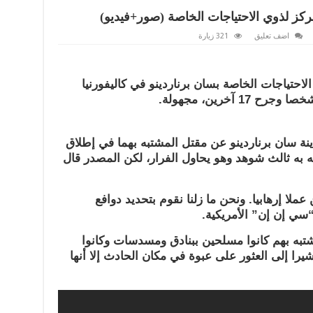
اضف تعليق
321 زيارة
لاحتياجات الخاصة بسان برناردينو في كاليفورنيا
ة سان برناردينو عن مقتل المشتبه بهما في إطلاق
ه به ثالث شوهد وهو يحاول الفرار، لكن المصدر قال
لا إرهابيا. ونحن ما زلنا نقوم بتحديد دوافع
ي إن إن” الأمريكية.
به بهم كانوا مسلحين ببنادق ومسدسات وكانوا
ا إلى العثور على عبوة في مكان الحادث إلا أنها