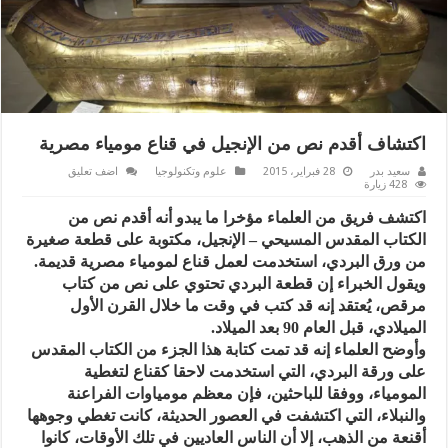
اكتشاف أقدم نص من الإنجيل في قناع مومياء مصرية
سعيد بدر
28 فبراير، 2015
علوم وتكنولوجيا
اضف تعليق
428 زيارة
اكتشف فريق من العلماء مؤخرا ما يبدو أنه أقدم نص من
الكتاب المقدس المسيحي – الإنجيل، مكتوبة على قطعة صغيرة
من ورق البردي، استخدمت لعمل قناع لمومياء مصرية قديمة.
ويقول الخبراء إن قطعة البردي تحتوي على نص من كتاب
مرقص، يُعتقد إنه قد كتب في وقت ما خلال القرن الأول
الميلادي، قبل العام 90 بعد الميلاد.
وأوضح العلماء إنه قد تمت كتابة هذا الجزء من الكتاب المقدس
على ورقة البردي، التي استخدمت لاحقا كقناع لتغطية
المومياء، ووفقا للباحثين، فإن معظم مومياوات الفراعنة
والنبلاء، التي اكتشفت في العصور الحديثة، كانت تغطي وجوهها
أقنعة من الذهب، إلا أن الناس العاديين في تلك الأوقات، كانوا