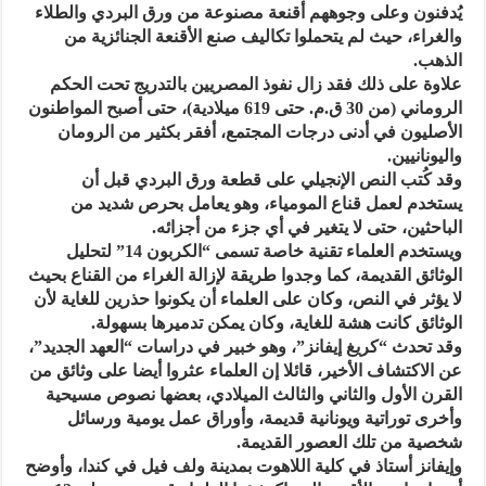
يُدفنون وعلى وجوههم أقنعة مصنوعة من ورق البردي والطلاء
والغراء، حيث لم يتحملوا تكاليف صنع الأقنعة الجنائزية من
الذهب.
علاوة على ذلك فقد زال نفوذ المصريين بالتدريج تحت الحكم
الروماني (من 30 ق.م. حتى 619 ميلادية)، حتى أصبح المواطنون
الأصليون في أدنى درجات المجتمع، أفقر بكثير من الرومان
واليونانيين.
وقد كُتب النص الإنجيلي على قطعة ورق البردي قبل أن
يستخدم لعمل قناع المومياء، وهو يعامل بحرص شديد من
الباحثين، حتى لا يتغير في أي جزء من أجزائه.
ويستخدم العلماء تقنية خاصة تسمى “الكربون 14” لتحليل
الوثائق القديمة، كما وجدوا طريقة لإزالة الغراء من القناع بحيث
لا يؤثر في النص، وكان على العلماء أن يكونوا حذرين للغاية لأن
الوثائق كانت هشة للغاية، وكان يمكن تدميرها بسهولة.
وقد تحدث “كريغ إيفانز”، وهو خبير في دراسات “العهد الجديد”،
عن الاكتشاف الأخير، قائلا إن العلماء عثروا أيضا على وثائق من
القرن الأول والثاني والثالث الميلادي، بعضها نصوص مسيحية
وأخرى توراتية ويونانية قديمة، وأوراق عمل يومية ورسائل
شخصية من تلك العصور القديمة.
وإيفانز أستاذ في كلية اللاهوت بمدينة ولف فيل في كندا، وأوضح