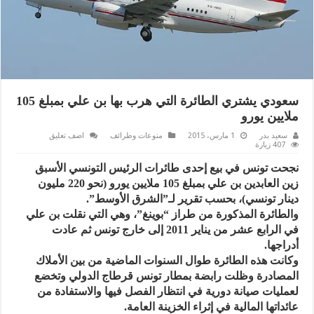
سعودي يشتري الطائرة التي هرب بها بن علي بمبلغ 105
ملايين يورو
سعيد بدر
1 مارس، 2015
منوعات وطرائف
اضف تعليق
407 زيارة
نجحت تونس في بيع إحدى طائرات الرئيس التونسي الأسبق
زين العابدين بن علي بمبلغ 105 ملايين يورو (نحو 220 مليون
دينار تونسي)، بحسب تقرير لـ”الشرق الأوسط”.
والطائرة المذكورة من طراز “بوينغ”، وهي التي نقلت بن علي
في الرابع عشر من يناير 2011 إلى خارج تونس ثم عادت
أدراجها.
وكانت هذه الطائرة طوال السنوات الماضية من بين الأملاك
المصادرة وظلت رابضة بمطار تونس قرطاج الدولي وتخضع
لعمليات صيانة دورية في انتظار الفصل فيها والاستفادة من
عائداتها المالية في إثراء الخزينة العامة.