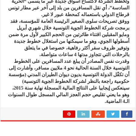
وتخطط الشركة لاكتساح أسواق جديدة عبر ما يسمى “الحرية
السادسة”، أي نقل المسافرين من بلد إلى آخر عبر مطار تونس
قرطاج الدولي باستعماله كمحطة عبور لا غير.
ووفق تصريحات سلوى الصغير الرئيسة العامة للمؤسسة، فقد
برمجت شركة الخطوط الجوية التونسية خلال شهري أبريل
ومايو المقبلين اقتناء طائرتين من الحجم الكبير لأول مرة ضمن
أسطولها الجوي، وهو ما سيمكنها من استغلال خطوط جديدة
وتوفير ظروف سفر أكثر رفاهية، خصوصا في ما يتعلق
بالرحلات التي تتجاوز مدتها 4 ساعات متواصلة.
وقدرت نفس المصادر أن يبلغ عدد المسافرين على الخطوط
التونسية خلال السنة الحالية نحو 4 ملايين مسافر، وأشارت إلى
أن تكفّل الدولة التونسية بديون ديوان الطيران المدني (مؤسسة
حكومية راجعة بالنظر لشركة الخطوط الجوية التونسية)
سينعكس إيجابيا على النتائج المالية المسجلة نهاية سنة 2015،
وهو ما يعني تقليص حجم العجز المالي المسجل طوال السنوات
الـ4 الماضية.