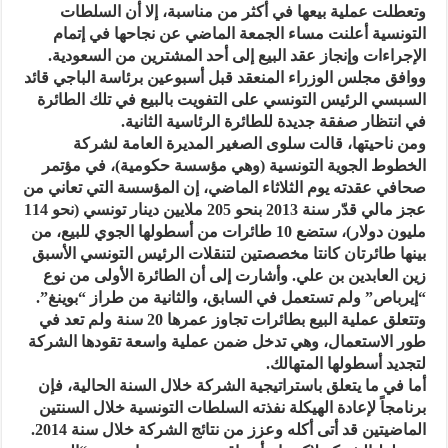
وتعطلت عملية بيعها في أكثر من مناسبة، إلا أن السلطات
التونسية أعلنت مساء الجمعة الماضي عن نجاحها في إتمام
الإجراءات وإنجاز عقد البيع إلى أحد المشترين من السعودية.
ووافق مجلس الوزراء المنعقد قبل أسبوعين برئاسة الباجي قائد
السبسي الرئيس التونسي على التفويت بالبيع في تلك الطائرة
في انتظار صفقة جديدة للطائرة الرئاسية الثانية.
ومن ناحيتها، قالت سلوى الصغير المديرة العامة لشركة
الخطوط الجوية التونسية (وهي مؤسسة حكومية)، في مؤتمر
صحافي عقدته يوم الثلاثاء الماضي، إن المؤسسة التي تعاني من
عجز مالي قدّر سنة 2013 بنحو 205 ملايين دينار تونسي (نحو 114
مليون دولار)، ستضع 10 طائرات من أسطولها الجوي للبيع، من
بينها طائرتان كانتا مخصصتين لتنقلات الرئيس التونسي الأسبق
زين العابدين بن علي. وأشارت إلى أن الطائرة الأولى من نوع
“إيرباص” ولم تستعمل في السابق، والثانية من طراز “بوينغ”.
وتتعلق عملية البيع بطائرات تجاوز عمرها 20 سنة ولم تعد في
طور الاستعمال، وهي تدخل ضمن عملية واسعة تقودها الشركة
لتجديد أسطولها المتهالك.
أما في ما يتعلق باستراتيجية الشركة خلال السنة الحالية، فإن
برنامجاً لإعادة الهيكلة نفذته السلطات التونسية خلال السنتين
الماضيتين قد أتى أكله وعزز من نتائج الشركة خلال سنة 2014.