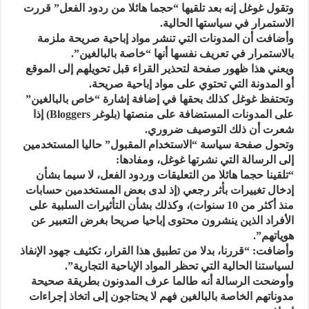
وتقول غوغل إنه بعد تلقيها “حجما هائلا من ردود الفعل” قررت
الاستمرار في سياستها الحالية.
وأضافت أن المدونات التي تنشر مواد إباحية صريحة ملزمة
بالاستمرار في تعريف نفسها أنها “خاصة بالبالغين”.
ويعني هذا ظهور صفحة لتحذير القراء قبل تحويلهم إلى الموقع
أو المدونة التي تحتوي على مواد إباحية صريحة.
وتحتفظ غوغل كذلك بحقها في إضافة إشارة “خاص بالبالغين”
على المدونات المستضافة على منصتها (بلوغر Bloggers) إذا
شعرت أن ذلك التوصيف ضروري.
وتحول صفحة سياسة “الاستخدام المقبول” حاليا المستخدمين
إلى الرسالة التي نشرتها غوغل، ومفادها:
“تلقينا حجما هائلا من التعليقات وردود الفعل، لا سيما بشأن
إدخال تغييرات بأثر رجعي (إذ لدى بعض المستخدمين حسابات
منذ أكثر من 10 سنوات)، وكذلك بشأن التأثيرات السلبية على
الأفراد الذين ينشرون محتوى إباحيا صريحا بغرض التعبير عن
هوياتهم”.
وأضافت: “قررنا، بدلا من تطبيق هذا القرار، تكثيف جهود الإنفاذ
لسياستنا الحالية التي تحظر المواد الإباحية التجارية”.
وأوضحت الرسالة أنه طالما عرف المدونون بطريقة صحيحة
مدوناتهم الخاصة بالبالغين فهم لا يحتاجون إلى اتخاذ إجراءات