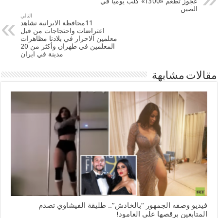
عجوز تطعم «1300» كلب يوميا في
الصين
التالي
11محافظة الايرانية تشاهد
اعتراضات واحتجاجات من قبل
معلمين الاحرار في بلادنا مظاهرات
المعلمين في طهران وأكثر من 20
مدينة في ايران
مقالات مشابهة
فيديو وصفه الجمهور “بالخادش”.. طليقة الفيشاوي تصدم
المتابعين برقصها على العامود!