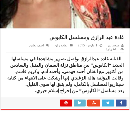
غادة عبد الرازق ومسلسل الكابوس
سعيد بدر
1 مارس، 2015
ثقافة وفن
اضف تعليق
416 زيارة
الفنانة غادة عبدالرازق تواصل تصوير مشاهدها في مسلسلها
الجديد “الكابوس” بين مناطق نزلة السمان والمنيل والسادس
من أكتوبر مع الفنان أحمد فهمىي، وأحمد آدم، وكريم قاسم.
وقالت المؤلفة هالة الزغندي إنها أوشكت على الانتهاء من كتابة
سيناريو المسلسل بالكامل، ولم يتبق لها سوى القليل.
يعد مسلسل “الكابوس” من إخراج إسلام خيري،