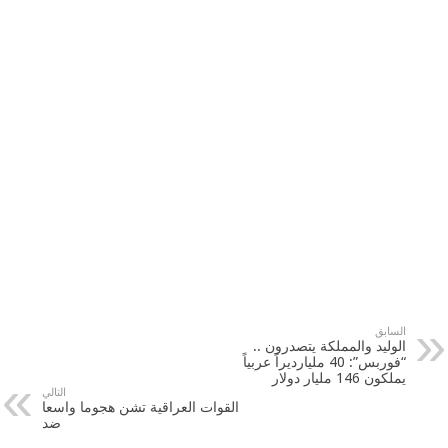
السابق
الوليد والمملكة يتصدرون ..
“فوربس”: 40 مليارديراً عربياً
يملكون 146 مليار دولار
التالي
القوات العراقية تشن هجوما واسعا
ضد