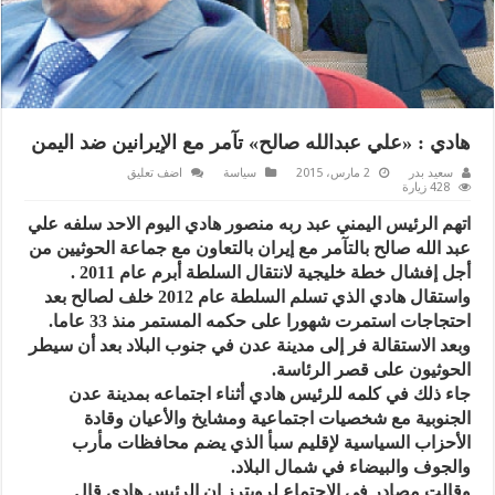
هادي : «علي عبدالله صالح» تآمر مع الإيرانين ضد اليمن
سعيد بدر
2 مارس، 2015
سياسة
اضف تعليق
428 زيارة
اتهم الرئيس اليمني عبد ربه منصور هادي اليوم الاحد سلفه علي
عبد الله صالح بالتآمر مع إيران بالتعاون مع جماعة الحوثيين من
أجل إفشال خطة خليجية لانتقال السلطة أبرم عام 2011 .
واستقال هادي الذي تسلم السلطة عام 2012 خلف لصالح بعد
احتجاجات استمرت شهورا على حكمه المستمر منذ 33 عاما.
وبعد الاستقالة فر إلى مدينة عدن في جنوب البلاد بعد أن سيطر
الحوثيون على قصر الرئاسة.
جاء ذلك في كلمه للرئيس هادي أثناء اجتماعه بمدينة عدن
الجنوبية مع شخصيات اجتماعية ومشايخ والأعيان وقادة
الأحزاب السياسية لإقليم سبأ الذي يضم محافظات مأرب
والجوف والبيضاء في شمال البلاد.
وقالت مصادر في الاجتماع لرويترز ان الرئيس هادي قال