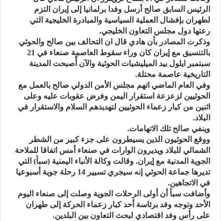
الرئيس السابق صالح أرسل وفدا برلمانيا إلى إيران التزم
لطهران بإفشال العملية السياسية والمبادرة الخليجية التي
رعتها دول مجلس التعاون الخليجي.
وذكرت المصادر بأن هادي قال ان التحالف بين صالح والحوثي
بالتنسيق مع إيران كان وراء سقوط العاصمة صنعاء في 21
سبتمبر ايلول بيد الميليشيات الحوثية والآن أًصبحت المدينة
التاريخية عاصمة محتلة.
وفي العام الماضي اتهم مجلس الأمن الدولي صالح بالعمل مع
الحوثيين لزعزعة استقرار اليمن وفرض عقوبات عليه وعلى
اثنين من كبار زعماء الحوثيين لتهديدهم السلام والاستقرار في
البلاد.
وينفي صالح تلك الاتهامات.
ووقع الحوثيون الذين يسيطرون على جزء كبير من الشطر
الشمالي للبلاد ويديرون الوارات في صنعاء أمس اتفاقا للملاحة
الجوية المدنية مع إيران. وقالت وكالة الأنباء اليمنية (سبأ) التي
تديرها جماعة الحوثي إنه سيجري تسيير 14 رحلة جوية أسبوعيا
في الاتجاهين.
وأضافت سبأ أن أولى الرحلات الجوية وصلت إلى صنعاء اليوم
الأحد وتوجه وفد برئاسة أحد كبار زعماء الحركة إلى طهران
على رأس وفد اقتصادي لبحث التعاون بين البلدين.