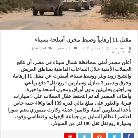
مقتل 11 إرهابياً وضبط مخزن أسلحة بسيناء
سعيد بدر
3 مارس، 2015
اخبار مصر
اضف تعليق
383 زيارة
أعلن مصدر أمني بمحافظة شمال سيناء في مصر، أن نتائج
الحملات الأمنية خلال الساعات الماضية بمناطق العريش
والشيخ زويد وبئر ووسط سيناء، أسفرت عن مقتل 11 إرهابيا،
وحرق وتدمير 3 منازل وسيارتين “ربع نقل” دفع رباعي،
ودراجتين بخاريتين بدون أوراق ومخزن أسلحة وذخيرة.
وأضاف المصدر أنه تم التحفظ خلال الحملات على 5 سيارات
فيرنا، والعثور على مبلغ مالي قدره 139 ألفا و400 جنيه خاص
بأحد المطلوبين أمنيا، وكاميرا حديثة وكارت ميموري يضم صورا
لعناصر النظام السابق من جماعة الإخوان، وفنطاسي وقود،
وسيارة ربع نقل تقل 100 لتر من السولار.