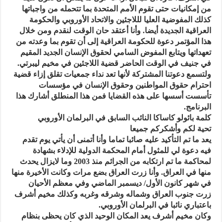
من إمكانيات حتى تقوم الأمم المتحدة بما تتحمله من واجباتها
كذلك المفوضية العليا لللاجئين والاتحاد الأوروبي والحكومة
العراقية الجديدة أيضا. وأنا أعتقد حان الوقت لنقدم ومن خلال
هذا المؤتمر دعوة للحكومة العراقية إلى أن تقوم بما وعدته من
تعهداتها ويتابع المفوض السامي لحقوق الإنسان الجديد المقيم
في جنيف في الوقت الحاضر قضية اللاجئين في مخيم ليبرتي.
ولتسمع دعوتنا المشتركة لأنها تعد نداء جمعيات تقلق إزاء قضية
احترام حقوق المواطنين وحقوق الإنسان في مؤسسات
تأسست أسسها على هذه القضايا فمن هذا المنطلق أشارك هذا
البرنامج.
كلمة بائولو كاساكا النائب السابق في البرلمان الأوروبي
تحية لكم وأشكركم جميعا
يعد ما تم التأكيد عليه صائبا تماما وأنا أتمنى أن يأتي يوم تقدم
فيه دعوة لي للمثول أمام المحكمة الدولية للإدلاء بشهادة
لمحاكمة ما تم ارتكابه من الجرائم منذ 2003 وما لايزال يحدث
منها في العراق. وأنا زرت العراق بضع مرات وكانت الأخيرة منها
في شهر كانون الأول/ ديسمبر الماضي وفي معظم الأحيان
زرت جنوب العراق وشماله وشرقه وغربه وكذلك مخيم أشرف
باعتباري نائبا في البرلمان الأوروبي.
وكان مخيم أشرف يعد المكان الوحيد الذي كان يحظى بنظام