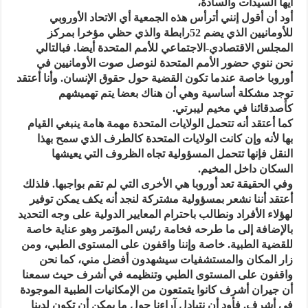
أيها السيدات والسادة،
أود أن أقول إنني أترأس هذه الجمعية أي الاتحاد الأوروبي
للأومانيين الذي يضم 52رابطة والذي حظي مؤخرا بمركز
المجلس الاقتصادي-الاجتماعي للأمم المتحدة أيضا. فبالتالي
نحن ننوي حضور الأمم المتحدة لنوصل صوت الأومانيين في
أوروبا خاصة عندما تكون القضية حول حقوق الإنسان. وأنا أعتقد
توجد مشكلة أساسية وهي أن هناك بعضا يتم تهميشهم
كأصدقائنا في مخيم ليبرتي.
كما أعتقد أنه تتحمل الولايات المتحدة مهمة هامة ينبغي القيام
بها لأنه وإن كانت الولايات المتحدة كالطرف الذي سمح بهذا
النقل فإنها تتحمل المسؤولية تجاه الظروف التي يعيشها
السكان داخل المخيم.
وفي الحقيقة تعد أوروبا هي الأخرى التي لم تقم بواجبها. فلذلك
أعتقد أننا نشعر بمسؤولية مشتركة لنجد أنه يكف يمكن توفير
لهؤلاء الأفراد ونطالب باحترام المعايير الدولية على وجه التحديد
بالإضافة إلى ما طرحه فخامة رئيس المؤتمر وهو عناية خاصة
للقضية الطبية. خاصة وإننا واقفون على المستوى الطبي، ومن
زار المكان والمستشفيات سيشهدون أفضل مني، كما نحن
واقفون على المستوى الطبي وتنظيمه في أشرف حيث سمعنا
أن جيران أشرف كانوا يتمتعون من الإمكانيات الطبية الموجودة
في أشرف. فأود أن نتبادل آراءنا حول ما يمكن أن تكون لدينا