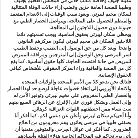
مدينة جنيف وخاصة كنائب حالي في المجلس العظيم بجنيف
وطبيبا للصحة العامة حزين وغضب إزاء حالات الوفاة المتتالية
لسكان مخيم ليبرتي. ويعود سبب الوفيات إلى الانعدام المتعمد
والمنظم للحصول على المعالجة. ويتواصل الحصار الطبي مع
حيلولة دون حصول اللاجئين إلى المعالجة.
ويحظى سكان ليبرتي بحقوق أساسية. ويجب تسميتهم دائما
اللاجئين السكان في مخيم ليبرتي ليكون مركزهم القانوني
واضحا. ويعد كل من حق الوصول إلى الطبيب وحفظ الطبيب
لسر المرضى وحق الوصول إلى المترجمن ومرافقة الممرض
للمريض في حالة اقتضت الحاجة، كلها حقوق أساسية. كما يقع
كل من الصحة والعافية وراء المركز الحقوقي للأشخاص كباقي
الحقوق الإنسانية.
فلذلك نحن ندعو كلا من الأمم المتحدة والولايات المتحدة
والاتحاد الأوروبي إلى اتخاذ خطوات عاجلة لوضع حد لهذا الحصار
والحصار الطبي المفروض على مخيم ليبرتي وتوفير الأمن له
وإلى العمل وبشكل فوري على الإفراج عن الرهائن السبع بينهم
ست نساء ممن اختطفتهم القوات العراقية كرهائن.
وأنا أحييكم سكان ليبرتي وأعلن عن دعمي لكم. كما أفكر أنا
بصفتي طبيبا في مرضى يعانون وهم محرومون من العلاج
الضروري. كما أفكر في عوائل الجرحى والمتوفين متمنيا أن
يأتي يوم تحاكم فيه المحاكم الخاصة هؤلاء القتلة وأسيادهم.