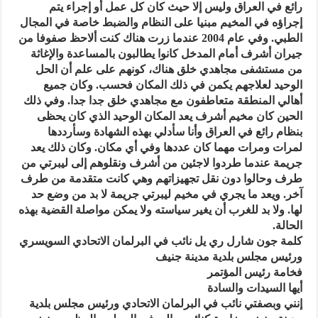
رائع في العراق وليس إلا حيث كان كل عمل أو إجراء يتم
إجراؤه في المخيم مبنيا على النظام والضبط خاصة في المجال
الطبي. وفي عام 2004 عندما زرت هناك كنت ألاحظ صفوفا من
جيران أشرف أمام المدخل كانوا يطالبون بالمساعدة والإغاثة
من مستشفى مجاهدي خلق هناك، كونهم على علم أن الحل
الوحيد لعلاجهم يكمن في ذلك المكان فحسب. وكان جميع
أهالي المنطقة متعاطفون مع مجاهدي خلق جدا جدا. وفي ذلك
الحين كان مخيم أشرف يعد المكان الوحيد الذي كان يحظى
بنظام رائع في العراق وأنا سأدلي بهذه الشهادة وسأرددها
لمرات ومرات مهما كان عددها وفي أي مكان. وكان ذلك يعد
جريمة عندما طردوا لاجئين من أشرف ونقلوهم إلى ليبرتي من
طرف وحالوا دون نقل تجهيزاتهم وهي كانت متقدمة من طرف
آخر. ويعد ما يجري في مخيم ليبرتي جريمة لا بد من وضع حد
لها. ولا بد للغرب أن يغير سياسته ولا يمكن مواصلة القضية بهذه
الحالة.
كلمة جون شارل ري‌ يل نائب في البرلمان الاتحادي السويسري
ورئيس مجلس بلدية مدينة جنيف
فخامة رئيس المؤتمر
أيها السيدات والسادة
إنني وبصفتي نائب في البرلمان الاتحادي ورئيس مجلس بلدية