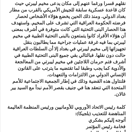
نقلهم قسرا ورغما عنهم إلى مكان يدعى مخيم ليبرتي حيث
كان قاعدة عسكرية سابقة للجيش الأمريكي بالقرب من مطار
بغداد الدولي. ومنذ ذلك الحين يخضع هؤلاء الأشخاص لحصار
فرضته الحكومة العراقية التي تشرف على المخيم. واستهدف
هذا الحصار البنى التحتية التي كانت متوفرة في أشرف بمعنى
أن هؤلاء الأفراد كانوا يتمتعون بالبنى التحتية الطبية في مخيم
ليبرتي بما فيه غرفة عمليات جراحية مما يطالبون بنقل
تجهيزاتها إلى مخيم ليبرتي في بغداد إلا أن السلطات العراقية
حالت دون نقلها. فبالتالي بقي جميع البنى التحتية الطبية في
أشرف فتم حرمان اللاجئين في مخيم ليبرتي من المعالجعة
والأدوية كما يجب وطبقا لما تقتضيه ما يترتب على القانون
الإنساني الدولي من الالتزامات والتعهدات.
فلنتاول هذه القضية وذلك في إطار الجمعية الاجتماعية للأمم
المتحدة التي تنعقد هنا في جنيف بقصر الأمم نبدأ مع السيد بير
غالان.
كلمة رئيس الاتحاد الأوروبي للأومانيين ورئيس المنظمة العاليمة
المناهضة للتعذيب (بلجيكا):
أتوجه إليكم بشكري
فخامة رئيس المؤتمر