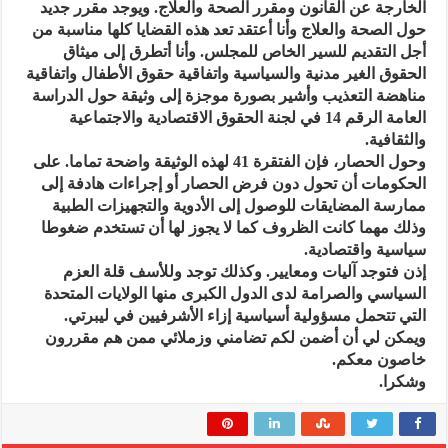
الخارجة عن القانون ومقرر الصحة والعلاج. ويوجد مقرر جديد
حول الصحة والعلاج وأنا أعتقد تعد هذه القضايا كلها مناسبة من
أجل التقديم للسير الخاص للمجلس. وأنا أتطرق إلى ميثاق
الحقوق الغير مدنية والسياسية واتفاقية حقوق الأطفال واتفاقية
مناهضة التعذيب وأشير بصورة موجزة إلى وثيقة حول الدراسة
العامة الرقم 14 في لجنة الحقوق الاقتصادية والاجتماعية
والثقافية.
وحول الحصار، فإن الفتقرة 41 لهذه الوثيقة واضحة تماما. على
الحكومات أن تحول دون فرض الحصار أو إجراءات هادفة إلى
ممارسة المضايقات للوصول إلى الأدوية والتجهيزات الطبية
وذلك مهما كانت الظروف كما لا يجوز لها أن تستخدم ضغوطا
سياسية واقتصادية.
إذن فتوجد آليات ومعايير. وكذلك توجد وللأسف قلة العزم
السياسي والصرامة لدى الدول الكبرى منها الولايات المتحدة
التي تتحمل مسؤولية أسياسية إزاء الأشرفيين في ليبرتي.
ويمكن لي أن أضمن لكم تضامني وزملائي ممن هم مقررون
خاصون معكم.
وشكرا.