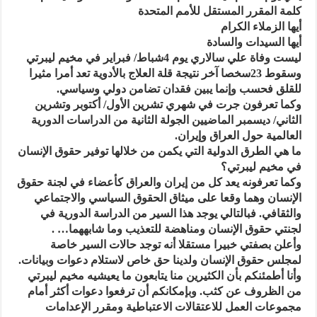
كلمة المقرر المستقل للأمم المتحدة
أيها الزملاء الكرام
أيها السيدات والسادة
ليست وفاة علي سالاري يوم 4شباط/ فبراير في مخيم ليبرتي
وسقوط 23سخصا آخر نتيجة قلة العلاج بالأدوية تعد أمرا مثيرا
للقلق فحسب وإنما يبين فقدان تضامن دولي وسياسي.
وكما تعرفون جرت في شهري تشرين الأول/ أكتوبر وتشرين
الثاني/ ديسمبر الماضيين الجولة الثانية من الدراسات الدورية
العالمية حول العراق وإيران.
ما هي الطرق الدولية التي يكمن من خلالها توفير حقوق الإنسان
في مخيم ليبرتي؟
وكما تعرفونه يعد كل من إيران والعراق كأعضاء في لجنة حقوق
الإنسان وهما وقعا على ميثاق الحقوق السياسي والاجتماعي
والثقافي. فبالتالي يوجد هذا السير من الدراسة الدورية في
لجنتي حقوق الإنسان ومناهضة للتعذيب وما شابههما… .
وأعلن بصفتي خبيرا مستقلا أنه توجد حالات السير خاصة
لمجلس حقوق الإنسان ولدينا حق خاص لاستلام دعوات وبيانات.
وأنا أطمئنكم بأن الكثيرين منا يتابعون ما يعيشيه مخيم ليبرتي
من الظروف عن كثب. وبإمكانكم أن ترفعوا دعوات أكثر أمام
مجموعات العمل للاعتقالات الاعتباطية ومقرر الإعدامات