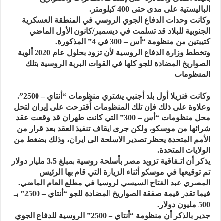
الباليستية على مدى حتى 400 كيلومتر.
وكانت وحدات الدفاع الجوي الروسي في المنطقة العسكرية
الجنوبية للبلاد قد تسلمت في ديسمبر/كانون الأول الماضي
كتيبتين من منظومة “أس – 300 في 4” المذكورة.
وتخطط وزارة الدفاع الروسية لأن تزود بحلول عام 2020 ألوية
الصواريخ المضادة للجو كلها في القوات البرية الروسية بتلك
المنظومات
وكانت فنزيلا أول بلد أجنبي يشتري منظومات “أنتاي – 2500”.
وعلاوة على ذلك فإن تلك المنظومات أُقترحت على إيران لتحل
محل منظومات “أس – 300” التي كانت طهران قد وقعت عقد
شرائها من موسكو، ولكن جرى ايقاف تنفيذ العقد بعد قرار من
الأمم المتحدة يحظر تصدير الاسلحة الى ايران، وذلك بضغط من
الولايات المتحدة.
يذكر أن اتـفاقية تزويد مصر بأسلحة روسية بمبلغ 3.5 مليار دولار
تم توقيعها في موسكو أثناء الزيارة التي قام بها الرئيس
المصري عبد الفتاح السيسي لروسيا في مطلع العام الماضي.
فيما تقدر قيمة صفقة الصواريخ المضادة للجو “أنتاي – 2500” بـ
500 مليون دولار.
جدير بالذكر أن منظومة “أنتاي – 2500” الروسية للدفاع الجوي