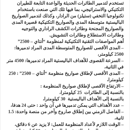
تستخدم لتدمير الطائرات الحديثة والواعدة التابعة للطيران
التكتيكي والاستراتيجي، بما فيها تلك التي صنعت باستخدام
تكنولوجيا التخفي (ستيلز) من الرادار، وكذلك لتدمير الصواريخ
الباليستية متوسطة المدى والصواريخ التكتيكية قصيرة المدى
والصواريخ المجنحة وطائرات الكشف الراداري والتوجيه
وطائرات الاستطلاع وطائرات التشويش.
أهم المواصفات التقنية التكتيكية لمنظومة “أنتاي – 2500”
– المدى الأقصى للصواريخ المتوسطة المدى المراد تدميرها:
2500 كيلومتر،
– السرعة القصوى للأهداف الباليستية المراد تدميرها: 4500 متر
في الثانية،
– المدى الأقصى لإطلاق صواريخ منظومة “أنتاي – 2500” : 250
كيلومترا،
– الارتفاع الآقصى لإطلاق صواريخ المنظومة :
بالنسبة إلى الطائرات 25 كيلومترا،
بالنسبة إلى الأهداف الباليستية 30 كيلومترا،
– عدد الأهداف التي يمكن تدميرها في آن واحد : حتى 24 هدفا،
– الفاصل الزمني بين إطلاق صاروخ وآخر من منصة واحدة: 1.5
ثانية،
– الوقت اللازم لأعداد المنظومة للعمل: لا يزيد عن 6 دقائق،