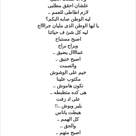
علشان احقق مطلبى
لازم اطاطى للعمم ..
ليه الوطن صابه البكم؟
يا ايها الوطن الذى مليان جرااااج
ليه كل شئ ف حياتنا
اصبح مستباح
وبراح براح
عماااال يضيق ..
اصبح خنيق ..
والصمت
خيم على الوشوش
مكتوب علينا
نكون هاموش ..
هى كده متظبطه ..
على اد زفت
بلير وبوش ..!!
هبطت ياناس
كل الهمم ..
والحق ..
اصبح متهم ..