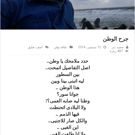
جرح الوطن
سعيد بدر
12 سبتمبر، 2014
ثقافة وفن
اضف تعليق
487 زيارة
حدد ملامحك يا وطن..
اصل التفاصيل اتمحت..
بين السطور
ليه اتبنى بينا وبين
هذا الوطن ..
جوانا سور؟
وطنا ليه صابه العمى؟!
ولا البلادى اتحنطت
فيها الذمم ..
والكل صار للاجنبى..
ابن الغبى ..
ولا انا طلعت الغبى