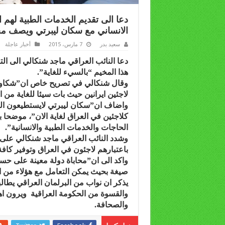
دعا الى تقديم الخدمات الطبية لهم ا
الانساني مع سكان ليبرتي ويصف مخ
سعيد بدر
7 مارس، 2015
أخبار عاجلة
دعا النائب العراقي ماجد شنكالي الى ال
هذا المخيم “بالسيء للغاية”.
وقال شنكالي في تصريح خاص ان”شكاوي
لاجئين ايرانين حيث بات سيئا للغاية من ال
واضاف ان”سكان ليبرتي لايستطيعون الد
كلاجئين في العراق لغاية الان”، موضحا 
الحاجات والخدمات الطبية والانسانية”.
وشدد النائب العراقي ماجد شنكالي على
باعتبارهم لاجئون في العراق وتوفير كاف
واكد الى ان”محاباة دولة معينة على حس
صيغة بحيث يمكن التعامل مع هؤلاء من الن
يذكر ان نواب من البرلمان العراقي يطا
والقسوة من الحكومة العراقية ويرون اهم
والصحافة.