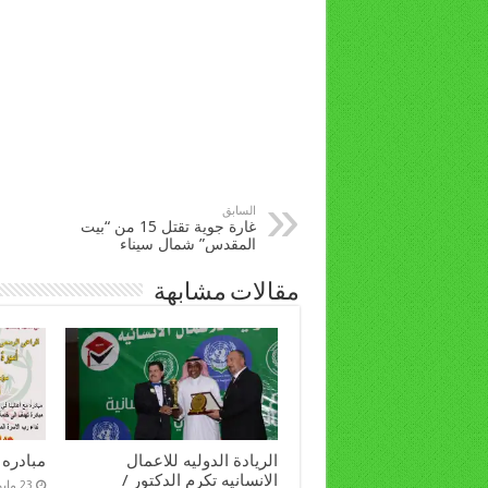
السابق
غارة جوية تقتل 15 من “بيت
المقدس” شمال سيناء
مقالات مشابهة
الريادة الدوليه للاعمال
مبادره 
الانسانيه تكرم الدكتور /
23 مايو، 2022