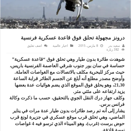
درونز مجهولة تحلق فوق قاعدة عسكرية فرنسية
سعيد بدر
8 مارس، 2015
اخبار عالمية
اضف تعليق
382 زيارة
شوهدت طائرة بدون طيار وهي تحلق فوق “قاعدة عسكرية”
حساسة في سان بور جنوب شرقي العاصمة الفرنسية باريس،
حيث مركز للبحرية مكلف بالاتصالات مع الغواصات العاملة.
وأوضح مصدر مطلع أنه أبلغ عن الجسم الطائر قرابة الساعة
21,30، وهو يحلق فوق الموقع الذي يضم هوائيات عدة بعضها
يزيد ارتفاعه على مئتي متر.
وكلف جهاز درك النقل الجوي بالتحقيق، حسب ما ذكرت وكالة
فرانس برس.
يشار إلى أنه تم رصد طائرات بدون طيار عدة مرات في يناير
الماضي، وهي تحلق قرب موقع عسكري في جزيرة لونغ قرب
حوض برست (غرب)، وهو الميناء الذي ترسو فيه 4 غواصات
نووية قاذفة.