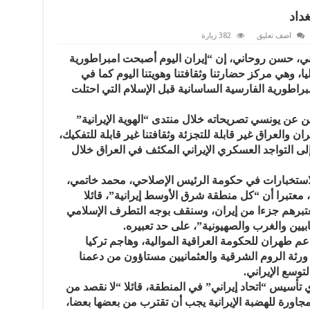
غداد
اضف تعليق
382 زيارة
ي، حسن روحاني، إن “إيران اليوم أصبحت امبراطورية
يا، وهي مركز حضارتنا وثقافتنا وهويتنا اليوم كما في
براطورية الفارسية الساسانية قبل الإسلام التي احتلت
يين عن يونسي تصريحاته خلال منتدى “الهوية الإيرانية”
ن والعراق غير قابلة للتجزئة وثقافتنا غير قابلة للتفكيك،
 إلى التواجد العسكري الإيراني المكثف في العراق خلال
ستخبارات في حكومة الرئيس الإصلاحي، محمد خاتمي،
 معتبرا أن “كل منطقة شرق الأوسط إيرانية”، قائلا
عتبرهم جزءا من إيران، وسنقف بوجه التطرف الإسلامي
هابيين والغرب والصهيونية”، على حد تعبيره.
عم طهران للحكومة العراقية الموالية، وهاجم تركيا
ن ورثة الروم الشرقية والعثمانيين مستاؤون من دعمنا
توسع الإيراني.
 تأسيس “اتحاد إيراني” في المنطقة، قائلا “لا نقصد من
المجاورة للهضبة الإيرانية يجب أن تقترب من بعضها بعضا،