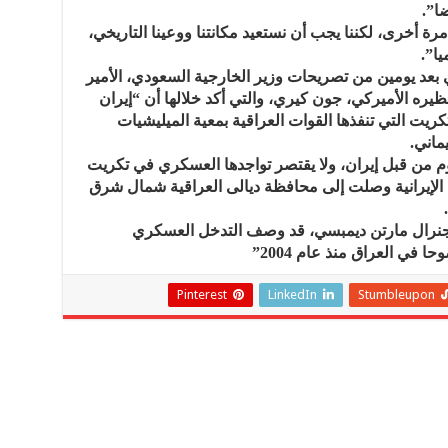
ا”.
 مرة أخرى، لكننا يجب أن نستعيد مكانتنا ووعينا التاريخي،
يا”.
 بعد يومين من تصريحات وزير الخارجية السعودي، الأمير
ره الأميركي، جون كيري، والتي أكد خلالها أن “إيران
كريت التي تنفذها القوات العراقية بمعية الميليشيات
ماني.
وم من قبل إيران، ولا يقتصر تواجدها العسكري في تكريت
الإيرانية وصلت إلى محافظة ديالى العراقية شمال شرق
لجنرال مارتن ديمبسي، قد وصف التدخل العسكري
ا في العراق منذ عام 2004”
Pinterest
LinkedIn
Stumbleupon