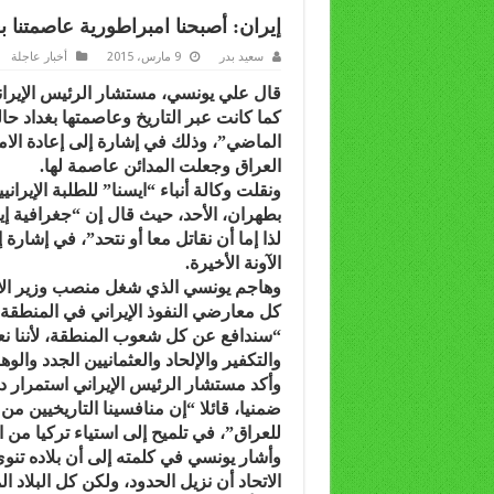
إيران: أصبحنا امبراطورية عاصمتنا ب
سعيد بدر
9 مارس، 2015
أخبار عاجلة
قال علي يونسي، مستشار الرئيس الإيران
كما كانت عبر التاريخ وعاصمتها بغداد حال
الماضي”، وذلك في إشارة إلى إعادة الام
العراق وجعلت المدائن عاصمة لها.
ونقلت وكالة أنباء “ايسنا” للطلبة الإيران
بطهران، الأحد، حيث قال إن “جغرافية إيرا
لذا إما أن نقاتل معا أو نتحد”، في إشارة
الآونة الأخيرة.
وهاجم يونسي الذي شغل منصب وزير الا
كل معارضي النفوذ الإيراني في المنطقة،
“سندافع عن كل شعوب المنطقة، لأننا ن
والتكفير والإلحاد والعثمانيين الجدد والو
وأكد مستشار الرئيس الإيراني استمرار د
ضمنيا، قائلا “إن منافسينا التاريخيين م
للعراق”، في تلميح إلى استياء تركيا من ال
وأشار يونسي في كلمته إلى أن بلاده تنوي
الاتحاد أن نزيل الحدود، ولكن كل البلاد 