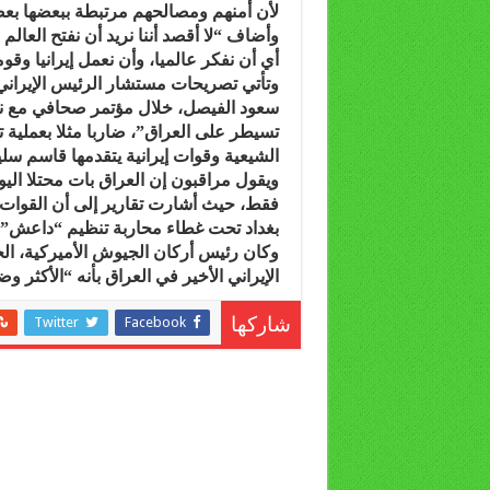
لأن أمنهم ومصالحهم مرتبطة ببعضها بعض
وأضاف “لا أقصد أننا نريد أن نفتح العالم
أي أن نفكر عالميا، وأن نعمل إيرانيا وقوم
وتأتي تصريحات مستشار الرئيس الإيراني
سعود الفيصل، خلال مؤتمر صحافي مع نظي
تسيطر على العراق”، ضاربا مثلا بعملية ت
الشيعية وقوات إيرانية يتقدمها قاسم سلي
ويقول مراقبون إن العراق بات محتلا الي
فقط، حيث أشارت تقارير إلى أن القوات 
بغداد تحت غطاء محاربة تنظيم “داعش”.
وكان رئيس أركان الجيوش الأميركية، ا
الإيراني الأخير في العراق بأنه “الأكثر وضوح
Twitter
Facebook
شاركها