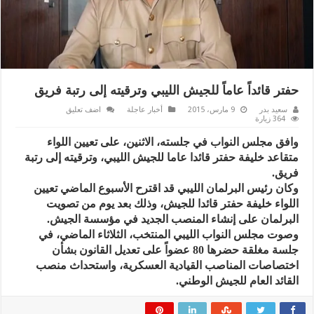
حفتر قائداً عاماً للجيش الليبي وترقيته إلى رتبة فريق
سعيد بدر
9 مارس، 2015
أخبار عاجلة
اضف تعليق
364 زيارة
وافق مجلس النواب في جلسته، الاثنين، على تعيين اللواء
متقاعد خليفة حفتر قائدا عاما للجيش الليبي، وترقيته إلى رتبة
فريق.
وكان رئيس البرلمان الليبي قد اقترح الأسبوع الماضي تعيين
اللواء خليفة حفتر قائدا للجيش، وذلك بعد يوم من تصويت
البرلمان على إنشاء المنصب الجديد في مؤسسة الجيش.
وصوت مجلس النواب الليبي المنتخب، الثلاثاء الماضي، في
جلسة مغلقة حضرها 80 عضواً على تعديل القانون بشأن
اختصاصات المناصب القيادية العسكرية، واستحداث منصب
القائد العام للجيش الوطني.