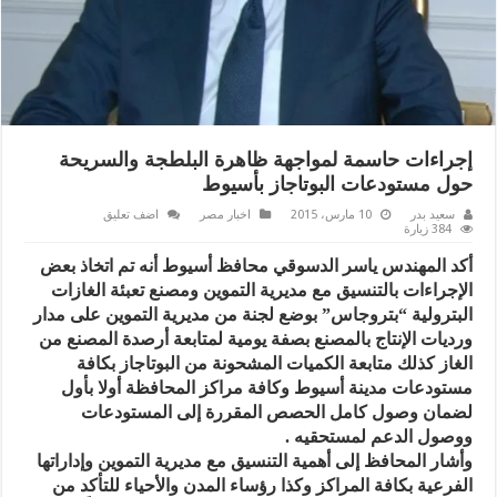
إجراءات حاسمة لمواجهة ظاهرة البلطجة والسريحة
حول مستودعات البوتاجاز بأسيوط
سعيد بدر
10 مارس، 2015
اخبار مصر
اضف تعليق
384 زيارة
أكد المهندس ياسر الدسوقي محافظ أسيوط أنه تم اتخاذ بعض
الإجراءات بالتنسيق مع مديرية التموين ومصنع تعبئة الغازات
البترولية “بتروجاس” بوضع لجنة من مديرية التموين على مدار
ورديات الإنتاج بالمصنع بصفة يومية لمتابعة أرصدة المصنع من
الغاز كذلك متابعة الكميات المشحونة من البوتاجاز بكافة
مستودعات مدينة أسيوط وكافة مراكز المحافظة أولا بأول
لضمان وصول كامل الحصص المقررة إلى المستودعات
ووصول الدعم لمستحقيه .
وأشار المحافظ إلى أهمية التنسيق مع مديرية التموين وإداراتها
الفرعية بكافة المراكز وكذا رؤساء المدن والأحياء للتأكد من