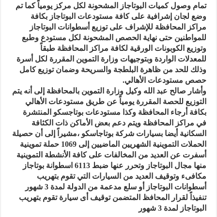
تمام وصول كميات البوتاجاز المشحونة لكل مركز يومياً كما تم
وضع لجان إشرافية على كافة مستودعات البوتاجاز بكافة
مراكز المحافظة للإشراف على توزيع أسطوانات البوتاجاز
للمواطنين حتى نهاية الحصص المشحونة لكل مستودع وطبع
وتوزيع الكوبونات الورقية لكافة مراكز المحافظة طبقاً
للمعدلات الواردة وبتوجيهات وزارة التموين المقررة لكل أسرة
وذلك للحد من ظاهرة البلطجة والسريحة وضمان توزيع كامل
حصص مستودعات الأهالي.
وأشار صالح عبد الله وكيل وزارة التموين بالمحافظة إلى أنه يتم
التوزيع للحصة المقررة يومياً عن طريق مستودعات الأهالي
بكافة أرجاء المحافظة وكذا مستودعات بوتاجسكو المنتشرة
في مراكز المحافظة ويتم دعم بعض الأماكن ذات الكثافة
السكانية أيضا بسيارات شركة بوتاجاسكو ،مشيراً إلى أن حصيلة
الحملات التموينية الشهريين الماضيين إلى 1069 حملة تموينية
أسفرت عن العديد من المخالفات على كافة الأنشطة التموينية
منها مجال البوتاجاز وتحرر عنها ضبط 6113 اسطوانة بوتاجاز
مكافىء وتوقيف العديد من السيارات التي تقوم بتهريب
أسطوانات البوتاجاز أو سلع مدعمة من الدولة لمدة 3 شهور
تنفيذاً لقرار المحافظ المتضمن توقيف أى سيارة تقوم بتهريب
البوتاجاز لمدة 3 شهور