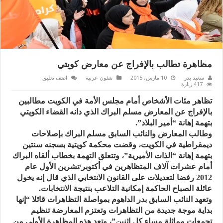
مظاهرة تطالب بالإفراج عن معارض كويتي
سعيد بدر
10 مارس، 2015
شئون عربية
اضف تعليق
417 زيارة
تظاهر مئات الأشخاص أمام مجلس الأمة في الكويت مطالبين
بالإفراج عن المعارض مسلم البراك الذي دانه القضاء الكويتي
بتهمة إهانة “أمير البلاد”.
وطالب المعارض والنائب السابق مسلم البراك بإصلاحات
ديمقراطية في الكويت، وقضت محكمة كويتية بسجنه سنتين
بتهمة إهانة “الذات الأميرية”، وتتعلق التهمة بخطاب ألقاه البراك
أمام عشرات آلاف المتظاهرين في أكتوبر/تشرين الأول عام
2012 رفضا لتعديلات على القانون الانتخابي الذي قال إنه يخول
عائلة الصباح الحاكمة إمكانية التلاعب بنتيجة الانتخابات.
وتعهد النائب السابق بدر الداهوم بمواصلة التظاهرات قائلا “إنها
بداية موجة جديدة من التظاهرات وتعتزم المعارضة تنظيم
تجمعات مماثلة مساء كل اثنين”، وتعد هذه المظاهرة الأولى من