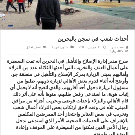
أحداث شغب في سجن بالبحرين
سعيد بدر
11 مارس، 2015
شئون عربية
اضف تعليق
405 زيارة
صرح مدير إدارة الإصلاح والتأهيل في البحرين أنه تمت السيطرة
على أعمال العنف والتخريب التي أحدثها الثلاثاء عدد من النزلاء
وأهاليهم بمبنى الزيارة بمركز الإصلاح والتأهيل في منطقة جو.
وأوضح أنه أثناء قدوم بعض الأهالي لزيارة ذويهم، طلبوا من
مسؤول الزيارة دخول أحد أقاربهم، والذي اتضح أنه لا يحمل أي
إثبات هوية، ما استدعى رفض طلبهم، منوها بأنه على أثر ذلك
قام الأهالي والنزلاء بإحداث فوضى وتخريب أجزاء من مرافق
المبنى، تلاه في وقت لاحق ارتكاب بعض النزلاء أعمال شغب
وتخريب في بعض العنابر واحتجاز أحد الممرضين المكلفين
بالإشراف على الخدمات الصحية، الأمر الذي استدعى تدخل
رجال الأمن الذين تمكنوا من السيطرة على الموقف وإعادة
الوضع إلى طبيعته.