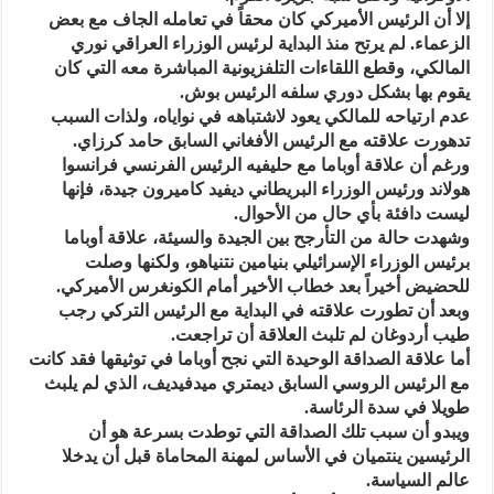
إلا أن الرئيس الأميركي كان محقاً في تعامله الجاف مع بعض
الزعماء. لم يرتح منذ البداية لرئيس الوزراء العراقي نوري
المالكي، وقطع اللقاءات التلفزيونية المباشرة معه التي كان
يقوم بها بشكل دوري سلفه الرئيس بوش.
عدم ارتياحه للمالكي يعود لاشتباهه في نواياه، ولذات السبب
تدهورت علاقته مع الرئيس الأفغاني السابق حامد كرزاي.
ورغم أن علاقة أوباما مع حليفيه الرئيس الفرنسي فرانسوا
هولاند ورئيس الوزراء البريطاني ديفيد كاميرون جيدة، فإنها
ليست دافئة بأي حال من الأحوال.
وشهدت حالة من التأرجح بين الجيدة والسيئة، علاقة أوباما
برئيس الوزراء الإسرائيلي بنيامين نتنياهو، ولكنها وصلت
للحضيض أخيراً بعد خطاب الأخير أمام الكونغرس الأميركي.
وبعد أن تطورت علاقته في البداية مع الرئيس التركي رجب
طيب أردوغان لم تلبث العلاقة أن تراجعت.
أما علاقة الصداقة الوحيدة التي نجح أوباما في توثيقها فقد كانت
مع الرئيس الروسي السابق ديمتري ميدفيديف، الذي لم يلبث
طويلا في سدة الرئاسة.
ويبدو أن سبب تلك الصداقة التي توطدت بسرعة هو أن
الرئيسين ينتميان في الأساس لمهنة المحاماة قبل أن يدخلا
عالم السياسة.