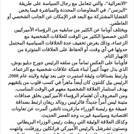
“الانعزالية”، والتي تتعامل مع رجال السياسة على طريقة
“البزنس”، في المفاوضات المحددة والمباشرة فيما يخص
القضايا المشتركة مع البعد قدر الإمكان عن الجانب الشخصي أو
العاطفي.
ويختلف أوباما عن الكثير من سابقيه من الرؤساء الأميركيين
الذين خصصوا الكثير من الوقت للعلاقات الشخصية مع
الزعماء، وذلك بغرض تخفيف حدة الخلافات السياسية المحتمل
حدوثها في أي وقت، أو الحفاظ على العلاقات المتوترة من
الانهيار التام.
فأوباما على العكس تماماً من سلفه الرئيس جورج دبليو بوش،
الذي بذل جهداً كبيراً لبناء شبكة علاقات شخصية مع الزعماء،
وارتبط بصداقات وثيقة استمرت حتى بعد نهاية ولايته عام 2008.
الرئيس بيل كلنتون كان أيضاً ماهراً في كسب قلوب من يلتقيهم
بهدف استثمار العلاقة الشخصية معهم في الوقت المناسب.
ومن المعروف أن اهتمام الرؤساء الأميركيين بخلق صداقات
متينة ليس أمراً جديداً؛ فالرئيس رونالد ريغان ارتبط بصداقة
عميقة مع رئيسة الوزراء مارغريت تاتشر، أثمرت عن تعاونات
اقتصادية وسياسية غيرت وجه العصر الحديث.
وكذلك العلاقة الوثيقة التي ربطت رئيس الوزراء البريطاني
ونستون تشرشل بالرئيس الأميركي فرانكلين روزفلت، وانتهت