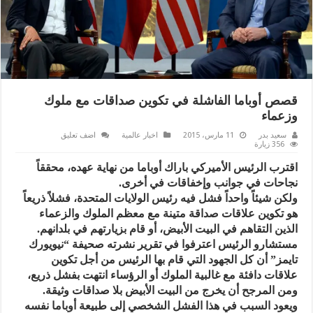
قصص أوباما الفاشلة في تكوين صداقات مع ملوك
وزعماء
سعيد بدر
11 مارس، 2015
اخبار عالمية
اضف تعليق
356 زيارة
اقترب الرئيس الأميركي باراك أوباما من نهاية عهده، محققاً
نجاحات في جوانب وإخفاقات في أخرى.
ولكن شيئاً واحداً فشل فيه رئيس الولايات المتحدة، فشلاً ذريعاً
هو تكوين علاقات صداقة متينة مع معظم الملوك والزعماء
الذين التقاهم في البيت الأبيض، أو قام بزيارتهم في بلدانهم.
مستشارو الرئيس اعترفوا في تقرير نشرته صحيفة “نيويورك
تايمز” أن كل الجهود التي قام بها الرئيس من أجل تكوين
علاقات دافئة مع غالبية الملوك أو الرؤساء انتهت بفشل ذريع،
ومن المرجح أن يخرج من البيت الأبيض بلا صداقات وثيقة.
ويعود السبب في هذا الفشل الشخصي إلى طبيعة أوباما نفسه