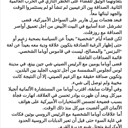
بتعاونهما الوثيق للقضاء على الخطر النازي في الحرب العالمية
الثانية. الصداقة بين الزعيمين لم تنشأ لو لم يستثمروا الوقت
والجهد لبنائها معاً.
فبعد هجمات بيرل هاربر على السواحل الأميركية، قضى
تشرشل عدة أسابيع في البيت الأبيض من أجل تعميق أواصر
الصداقة مع روزفلت.
لكن قضاء أيام “شخصية” بعيداً عن السياسة بصحبة زعيم أو
حتى إظهار الرغبة الصادقة بتكوين علاقة ودية معه بعيداً عن لغة
“البزنس” والمصالح، ليست في قاموس أوباما الشخصي.
قائمة الصداقات الفاشلة
قضى أوباما يومين مع الرئيس الصيني شي جين بينغ، في مدينة
لوس أنجلوس المشمسة من أجل تذويب الجليد بين البلدين،
وتكوين صداقة حقيقة مع الزعيم الصيني، إلا أن النتيجة كانت
مخيبة ولم توصل إلى شيء.
وفي أوقات سابقة، اقترب أوباما من المستشارة الألمانية أنجيلا
ميركل وبعد أن ظهرت بوادر تحسن في العلاقة، انهارت فجأة
بسبب فضيحة تجسس الاستخبارات الأميركية على هواتف
الألمان التي أغضبت ميركل منذ ذلك الوقت.
أما علاقات أوباما الشخصية مع الرئيس الروسي بوتين فكانت
في غاية السوء حتى قبل أن تعبر الدبابات الروسية الحدود
الأوكرانية وتحتل شبه جزيرة القرم.