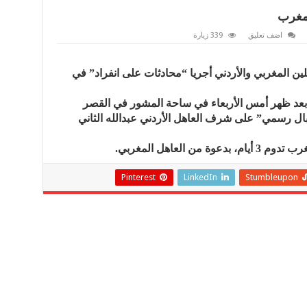
لمغرب
اضف تعليق
339 زيارة
لين المغربي والأردني أجريا “محادثات على انفراد” في
عد ظهر أمس الأربعاء في ساحة المشور في القصر
قبال رسمي” على شرف العاهل الأردني عبدالله الثاني
 العاهل المغربي.
Pinterest
LinkedIn
Stumbleupon