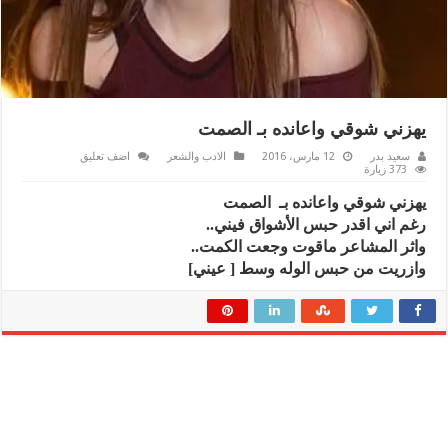
يهزني شوقي واعانده بـ الصمت
سعيد بدر
12 مارس، 2016
الادب والشعر
اضف تعليق
373 زيارة
يهزني شوقي واعانده بـ الصمت
رغم اني اقدر حبس الأشواق فيني..
واثر المشاعر ماقوت وجعت الكمت..
وازريت من حبس الوله وسط [ عيني]