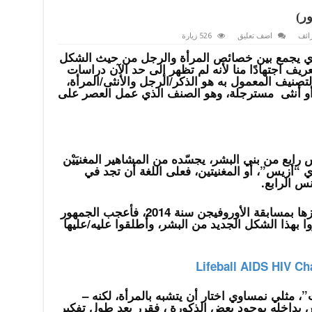
ر)
ائف
اضف تعليق
526 زيارة
ري يجمع بين خصائص المرأة والرجل من حيث الشكل
عريف اجتهادًا منا لأنه لم تظهر إلى حد الآن دراسات
لتصنيف المعمول به هو الذكر/الرجل والأنثى/المرأة،
أو أنثى مسترجلة، وهو الصنف الذي عمل العصر على
رابع من بني البشر، يجسّده من المشاهير المغنيَيْن
 “أزيس”، أو المغنيتين، فعلى اللغة أن تجد في
س الرابع.
ولمع اسم “كونتشيتا يورست” بعد فوزها بمسابقة الأوروفيجن سنة 2014، فأعجب الجمهور
روا بهذا الشكل الجديد من البشر، وأطلقوا عليه/عليها
مثلي نمساوي اختار أن يتشبه بالمرأة، لكنه –
داخله بوجود بعض الذكورة ، فقرر بعد طول تفكير