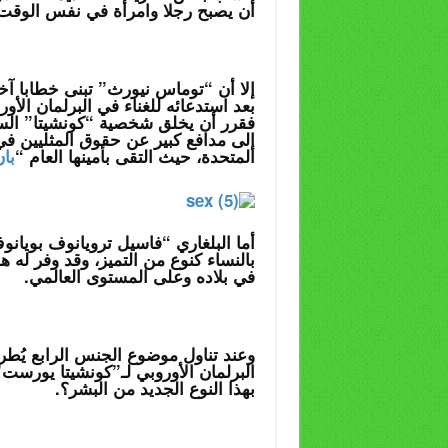
أن يصبح رجلا وامرأة في نفس الوقت
إلا أن “توماس نيورث” تبنى خطابا آخر
بعد استدعائه للغناء في البرلمان الأور
فقرر أن يخلق شخصية “كونشيتا” السيد
إلى مدافع كبير عن حقوق المثليين في
المتحدة، حيث التقى بأمينها العام “
با
أما البلغاري “فاسيل ترويانوف بويا
بالنساء كنوع من التميز، وقد وفر له ه
في بلاده وعلى المستوى العالمي.
وعند تناول موضوع الجنس الرابع يُطرح
البرلمان الأوروبي لـ”كونشيتا يورست
بهذا النوع الجديد من البشر؟.