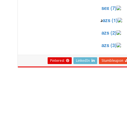
د
Pinterest
LinkedIn
Stumbleupon