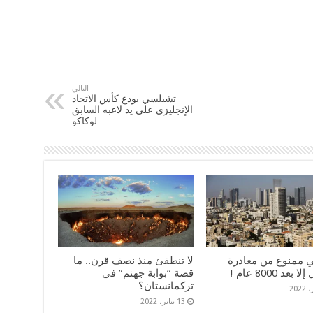
التالي
تشيلسي يودع كأس الاتحاد
الإنجليزي على يد لاعبه السابق
لوكاكو
ي ممنوع من مغادرة
لا تنطفئ منذ نصف قرن.. ما
بعد 8000 عام !
قصة “بوابة جهنم” في
تركمانستان؟
13 يناير، 2022