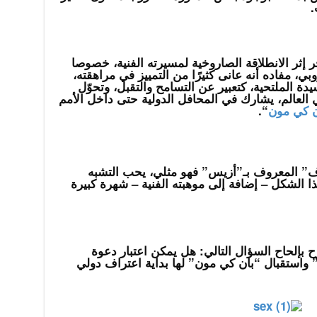
.
 إثر الانطلاقة الصاروخية لمسيرته الفنية، خصوصا
وبي، مفاده أنه عانى كثيرًا من التمييز في مراهقته،
ة الملتحية، كتعبير عن التسامح والتقبل، وتحوّل
 العالم، يشارك في المحافل الدولية حتى داخل الأمم
ن كي مون
“.
نوف” المعروف بـ”أزيس” فهو مثلي، يحب التشبه
ذا الشكل – إضافة إلى موهبته الفنية – شهرة كبيرة
 بإلحاح السؤال التالي: هل يمكن اعتبار دعوة
” واستقبال “بان كي مون” لها بداية اعتراف دولي