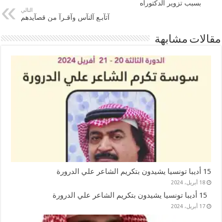
بسبب تزوير الدكتوراه
التالي
ﺁﺗﺂﺑـﻊ ﺁﻟﻨﺂﺱ ﻭﺁﻗـﺮﺁ ﻣﻦ ﻗﺼﺂﻳﺪﻫﻢ
مقالات مشابهة
15 أديبا تونسيا يشيدون بتكريم الشاعر علي الدرورة
18 أبريل، 2024
15 أديبا تونسيا يشيدون بتكريم الشاعر علي الدرورة
17 أبريل، 2024