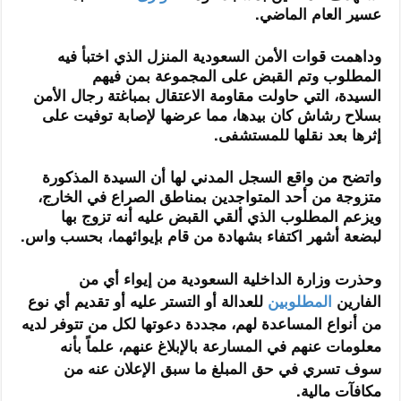
عسير العام الماضي.
وداهمت قوات الأمن السعودية المنزل الذي اختبأ فيه
المطلوب وتم القبض على المجموعة بمن فيهم
السيدة، التي حاولت مقاومة الاعتقال بمباغتة رجال الأمن
بسلاح رشاش كان بيدها، مما عرضها لإصابة توفيت على
إثرها بعد نقلها للمستشفى.
واتضح من واقع السجل المدني لها أن السيدة المذكورة
متزوجة من أحد المتواجدين بمناطق الصراع في الخارج،
ويزعم المطلوب الذي ألقي القبض عليه أنه تزوج بها
لبضعة أشهر اكتفاء بشهادة من قام بإيوائهما، بحسب واس.
وحذرت وزارة الداخلية السعودية من إيواء أي من
الفارين
المطلوبين
للعدالة أو التستر عليه أو تقديم أي نوع
من أنواع المساعدة لهم، مجددة دعوتها لكل من تتوفر لديه
معلومات عنهم في المسارعة بالإبلاغ عنهم، علماً بأنه
سوف تسري في حق المبلغ ما سبق الإعلان عنه من
مكافآت مالية.