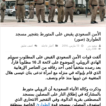
الأمن السعودي يقبض على المتورط بتفجير مسجد
الطوارئ (صور)
سعيد بدر
13 مارس، 2016
أخبار عاجلة
اضف تعليق
338 زيارة
ألقت قوات الأمن السعودي القبض على المطلوب سويلم
الهادي الرويلي، الموضوع على لائحة الـ 16 مطلوباً فاراً،
بعد رصده متخفياً لجى أحد رفاقه من العناصر الإرهابية
الذي قام بإيوائه في منزله مع امرأة تدعى بنان عيسى هلال
المتغيبة عن ذويها منذ عام ونصف.
وذكرت وكالة الأنباء السعودية أن الرويلي متورط
بالمشاركة في إطلاق النار على المصلين بمسجد
المصطفى بقرية الدالوة، وفي التفجير الانتحاري الذي
استهدف المصلين بمسجد قوة
الطوارئ
الخاصة بمنطقة