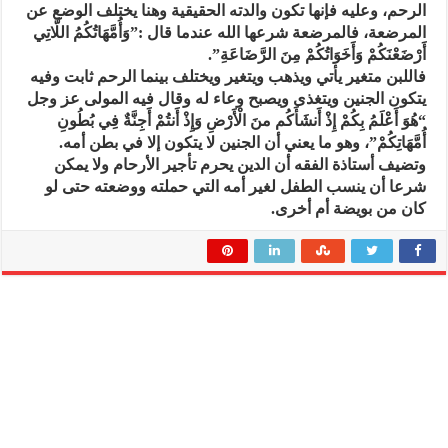
الرحم، وعليه فإنها تكون والدته الحقيقية وهنا يختلف الوضع عن
المرضعة، فالمرضعة شرعها الله عندما قال :”وَأُمَّهَاتُكُمُ اللَّاتِي
أَرْضَعْنَكُمْ وَأَخَوَاتُكُمْ مِنَ الرَّضَاعَةِ”.
فاللبن متغير يأتي ويذهب ويتغير ويختلف بينما الرحم ثابت وفيه
يتكون الجنين ويتغذى ويصبح وعاء له وقال فيه المولى عز وجل
“هُوَ أَعْلَمُ بِكُمْ إِذْ أَنشَأَكُم منَ الْأَرْضِ وَإِذْ أَنتُمْ أَجِنَّةٌ فِي بُطُونِ
أُمَّهَاتِكُمْ”، وهو ما يعني أن الجنين لا يتكون إلا في بطن أمه.
وتضيف أستاذة الفقه أن الدين يحرم تأجير الأرحام ولا يمكن
شرعا أن ينسب الطفل لغير أمه التي حملته ووضعته حتى لو
كان من بويضة أم أخرى.