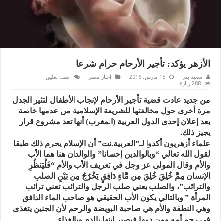
الأزهر يؤكد: تأجير الأرحام حرام شرعا
سعيد بدر
15 مارس، 2016
اخبار مصر
اضف تعليق
288 زيارة
من جديد عادت قضية تأجير الأرحام لإنجاب الأطفال لتثير الجدل
مرة أخرى حول مخالفتها للشريعة الإسلامية من عدمها خاصة
بعد إعلان إحدى الدول العربية (المغرب) أنها تعد مشروع قرار
يجيز ذلك.
علماء أزهريون أكدوا لـ”العربية.نت” أن الإسلام يحرم ذلك طبقا
لقول الله تعالي “وبالوالدين إحسانا” والوالدان هنا هما الأب
والأم وقال المولى عز وجل في تعريف الأب والأم “فَلْيَنظُرِ
الإنسان مِمَّ خُلِقَ خُلِقَ مِن مَّاءٍ دَافِقٍ يَخْرُجُ مِن بَيْنِ الصلبِ
والترائب”، والصلب يعني صلب الرجل والترائب تعني ترائب
المرأة ” وبالتالي يكون الأب الحقيقي هو صاحب الماء الدافق
وهي النطفة والأم هي صاحبة البويضة والرحم لأن الجنين يتغذى
في رحم أمه ومن دمها فيصير ابنها بالدم وبالغذاء.