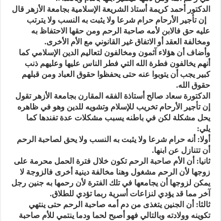
الدكتور أحمد كريمة أستاذ الشريعة الإسلامية بجامعة الأزهر قال
إن تأجير الأرحام حرام شرعا ولا يثبت به النسب ولا يترتب
عليه حق فالابن لأمه صاحبة الرحم ومن حقها الاحتفاظ به
ومخالفة العقد أو الاتفاق غير القانوني مع الأم الأخرى.
وأضاف أن هؤلاء آثمون ومخالفون لتعاليم الدين الإسلامي كما
أنهم يخالفون فطرة الله التي فطر الناس عليها وعليهم ذنب
كبير يجب أن يتوبوا عنه حتى يحفظوا حقوق العباد ومن قبلهم
حقوق الله.
الدكتورة سعاد صالح أستاذة الفقه المقارن بجامعة الأزهر تقول
إن تأجير الأرحام تخريب للإسلام وتشويه للدين وهو في ظاهره
يحل مشكلة لكن في باطنه يسبب مشكلات عدة تفندها كما
يلي:
أولا: أنه حرام شرعا ولا يثبت به النسب ولا يحق لصاحبة الرحم
أن تتنازل عن ابنها.
ثانيا: أن الأم صاحبة الرحم تكون خلال فترة الحمل محرمة على
زوجها لأن الرحم مشغول وهنا مخالفة دينية أخرى فالزوجة لا
يمكن لزوجها أن يجامعها في تلك الفترة لأن رحمها به جنين رجل
آخر مما قد يؤدي لنزاعات أسرية ربما تؤدي للطلاق.
ثالثا: أن الجنين يتغذى من دم أمه صاحبة الرحم حتى ينتهي
تكوينه وولادته وبالتالي فهو أصبح لحما ودما ينتمي للأم صاحبة